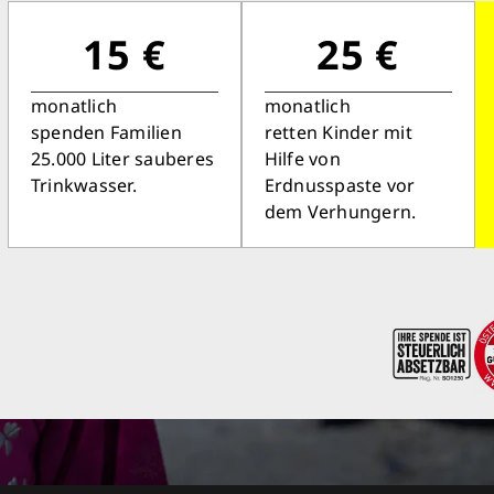
Schon 50 Cent am Tag k
monatlich 25.000 Lite
15 €
25 €
Verfügu
Sauberes Trinkwasser b
monatlich
monatlich
mehr Kindheit
spenden Familien
retten Kinder mit
25.000 Liter sauberes
Hilfe von
Trinkwasser.
Erdnusspaste vor
Jetzt Leb
dem Verhungern.