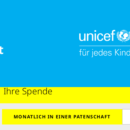
hkeiten
esunde
t
1
2
echt
SPENDE
IHRE
Ihre Spende
Retten Sie n
MONATLICH IN EINER PATENSCHAFT