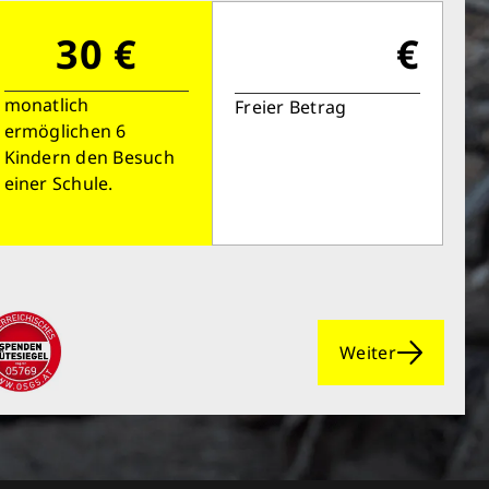
önnen Großes bewirken: z.B.
r sauberes Trinkwasser zur
30 €
€
ng stellen.
edeutet: weniger Krankheit,
monatlich
Freier Betrag
, bessere Zukunft.
ermöglichen 6
Kindern den Besuch
einer Schule.
en retten
Weiter