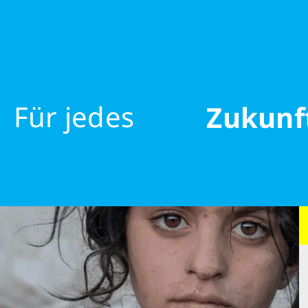
Möglic
eine g
Wonach suchen Sie?
Für jedes
Zukunf
Kind,
jedes R