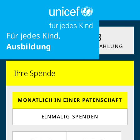
jedes Recht
Frieden
Liebe
Für jedes Kind,
1
2
3
Wonach suchen Sie?
Ausbildung
SPENDE
DATEN
ZAHLUNG
Ihre Spende
MONATLICH IN EINER PATENSCHAFT
Schließen
EINMALIG SPENDEN