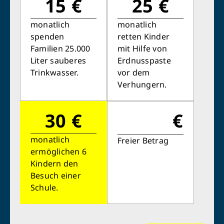
15 €
25 €
monatlich
monatlich
spenden
retten Kinder
Familien 25.000
mit Hilfe von
Liter sauberes
Erdnusspaste
Trinkwasser.
vor dem
Verhungern.
Retten Sie noch heute Leben
30 €
€
monatlich
Freier Betrag
Schon 50 Cent am Tag können Großes
ermöglichen 6
bewirken: z.B. monatlich 25.000 Liter
Kindern den
sauberes Trinkwasser zur Verfügung stellen.
Besuch einer
Sauberes Trinkwasser bedeutet: weniger
Schule.
Krankheit, mehr Kindheit, bessere Zukunft.