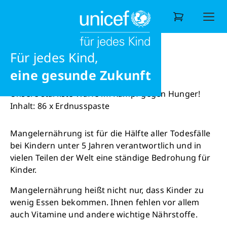
Möglichkeiten
Liebe
Shop
Erdnusspaste
Ernährung
Für jedes Kind,
Wonach suchen Sie?
Erdnusspaste
eine gesunde Zukunft
Unsere stärkste Waffe im Kampf gegen Hunger!
Inhalt: 86 x Erdnusspaste
Mangelernährung ist für die Hälfte aller Todesfälle
bei Kindern unter 5 Jahren verantwortlich und in
vielen Teilen der Welt eine ständige Bedrohung für
Kinder.
Mangelernährung heißt nicht nur, dass Kinder zu
wenig Essen bekommen. Ihnen fehlen vor allem
auch Vitamine und andere wichtige Nährstoffe.