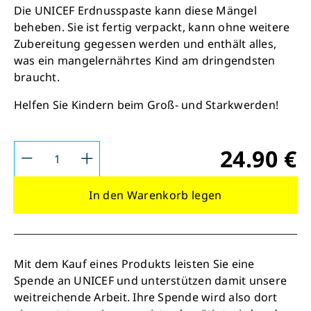
Die UNICEF Erdnusspaste kann diese Mängel
beheben. Sie ist fertig verpackt, kann ohne weitere
Zubereitung gegessen werden und enthält alles,
was ein mangelernährtes Kind am dringendsten
braucht.
Helfen Sie Kindern beim Groß- und Starkwerden!
24.90 €
Schließen
In den Warenkorb legen
Retten Sie noch heute Leben
Schon 50 Cent am Tag können Großes
Mit dem Kauf eines Produkts leisten Sie eine
bewirken: z.B. monatlich 25.000 Liter
Spende an UNICEF und unterstützen damit unsere
sauberes Trinkwasser zur Verfügung stellen.
weitreichende Arbeit. Ihre Spende wird also dort
Sauberes Trinkwasser bedeutet: weniger