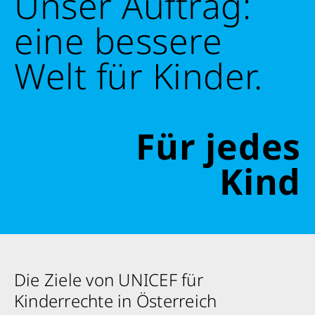
Unser Auftrag:
eine bessere
Welt für Kinder.
Retten Sie noch heute Leben
Für jedes
Schon 50 Cent am Tag können Großes
bewirken: z.B. monatlich 25.000 Liter
Kind
sauberes Trinkwasser zur Verfügung stellen.
Sauberes Trinkwasser bedeutet: weniger
Krankheit, mehr Kindheit, bessere Zukunft.
Jetzt Leben retten
Die Ziele von UNICEF für
Kinderrechte in Österreich