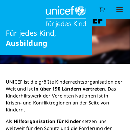
DIE AUFGABEN UND
Ernährung
ZIELE VON UNICEF
Liebe
Informieren
eine gesunde Zukunft
Für jedes Kind,
Wonach suchen Sie?
Ausbildung
UNICEF ist die größte Kinderrechtsorganisation der
Welt und ist
in über 190 Ländern vertreten
. Das
Kinderhilfswerk der Vereinten Nationen ist in
Krisen- und Konfliktregionen an der Seite von
Kindern.
Als
Hilfsorganisation für Kinder
setzen uns
weltweit für den Schutz und die Förderung der