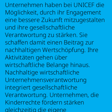
Unternehmen haben bei UNICEF die
Retten Sie noch heute Leben
Möglichkeit, durch ihr Engagement
eine bessere Zukunft mitzugestalten
Schon 50 Cent am Tag können Großes
und ihre gesellschaftliche
bewirken: z.B. monatlich 25.000 Liter
Verantwortung zu stärken. Sie
sauberes Trinkwasser zur Verfügung stellen.
Sauberes Trinkwasser bedeutet: weniger
schaffen damit einen Beitrag zur
Krankheit, mehr Kindheit, bessere Zukunft.
nachhaltigen Wertschöpfung. Ihre
Aktivitäten gehen über
wirtschaftliche Belange hinaus.
Jetzt Leben retten
Nachhaltige wirtschaftliche
Unternehmensverantwortung
integriert gesellschaftliche
Verantwortung. Unternehmen, die
Kinderrechte fördern stärken
gleichzeitig die eigene