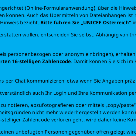
gerichtet (
Online-Formularanwendung
)
, über die Hinw
n können. Auch das Übermitteln von Dateianhängen ist
r Hinweis bezieht.
Bitte führen Sie „UNICEF Österreich“ 
statten wollen, entscheiden Sie selbst. Abhängig von 
weis personenbezogen oder anonym einbringen), erhalten
rten 16-stelligen Zahlencode
. Damit können Sie sich im
Retten Sie n
s per Chat kommunizieren, etwa wenn Sie Angaben präzis
Schon 50 Cent am Tag k
monatlich 25.000 Lite
stverständlich auch Ihr Login und Ihre Kommunikation pe
Verfügu
 zu notieren, abzufotografieren oder mittels „copy/paste“
Sauberes Trinkwasser b
erheitsgründen nicht mehr wiederhergestellt werden kann u
mehr Kindheit
stelliger Zahlencode verloren geht, wird daher keine K
e keinen unbefugten Personen gegenüber offen gelegt wir
Jetzt Leb