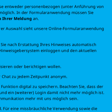
eise entweder personenbezogen (unter Anführung von
 möglich. In der Formularanwendung müssen Sie
in Ihrer Meldung
an.
Ihrer Auswahl sieht unsere Online-Formularanwendung
Schließen
 Sie nach Erstattung Ihres Hinweises automatisch
 Hinweisgebersystem einloggen und den aktuellen
och heute Leben
ieren oder berichtigen wollen.
önnen Großes bewirken: z.B.
r sauberes Trinkwasser zur
r Chat zu jedem Zeitpunkt anonym.
ng stellen.
 Funktion digital zu speichern. Beachten Sie, dass der
edeutet: weniger Krankheit,
nd ein (weiterer) Login damit nicht mehr möglich ist.
, bessere Zukunft.
ommunikation mehr mit uns möglich sein.
d. Für eine missbräuchliche Verwendung sowie die
en retten