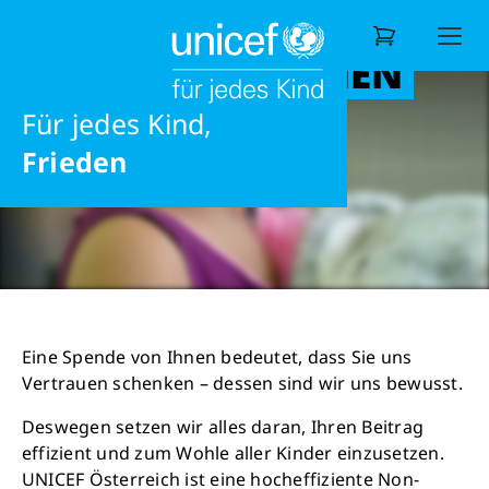
MIT IHRER SPENDE
Liebe
MACHEN SIE EINEN
Ernährung
Unterstützen
Als Privatperson
UNTERSCHIED
eine gesunde Zukunft
Für jedes Kind,
Wonach suchen Sie?
Frieden
Eine Spende von Ihnen bedeutet, dass Sie uns
Vertrauen schenken – dessen sind wir uns bewusst.
Deswegen setzen wir alles daran, Ihren Beitrag
effizient und zum Wohle aller Kinder einzusetzen.
UNICEF Österreich ist eine hocheffiziente Non-