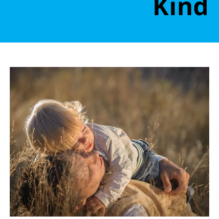
Kind
Retten Sie noch heute Leben
Schon 50 Cent am Tag können Großes
bewirken: z.B. monatlich 25.000 Liter
sauberes Trinkwasser zur Verfügung stellen.
Sauberes Trinkwasser bedeutet: weniger
Krankheit, mehr Kindheit, bessere Zukunft.
Jetzt Leben retten