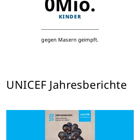
0
Mio.
KINDER
gegen Masern geimpft.
UNICEF Jahresberichte
Retten Sie noch heute Leben
Schon 50 Cent am Tag können Großes
bewirken: z.B. monatlich 25.000 Liter
sauberes Trinkwasser zur Verfügung stellen.
Sauberes Trinkwasser bedeutet: weniger