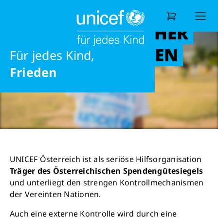
MIT UNICEF
Ernährung
ÖSTERREICH SICHER
Möglichkeiten
Unterstützen
Ihre Spende kommt an!
& SERIÖS SPENDEN
Ausbildung
Für jedes Kind,
Wonach suchen Sie?
Frieden
UNICEF Österreich ist als seriöse Hilfsorganisation
Träger des Österreichischen Spendengütesiegels
und unterliegt den strengen Kontrollmechanismen
der Vereinten Nationen.
Auch eine externe Kontrolle wird durch eine