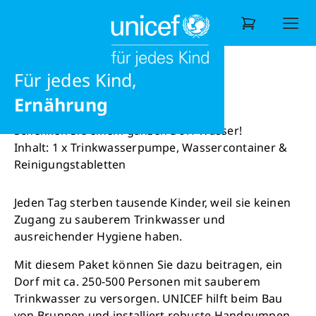
Möglichkeiten
Ausbildung
Shop
Wasser für 1 Dorf
Liebe
Für jedes Kind,
Wonach suchen Sie?
Wasser für 1 Dorf
Ernährung
Schenken Sie einem ganzen Dorf Wasser!
Inhalt: 1 x Trinkwasserpumpe, Wassercontainer &
Reinigungstabletten
Jeden Tag sterben tausende Kinder, weil sie keinen
Zugang zu sauberem Trinkwasser und
ausreichender Hygiene haben.
Mit diesem Paket können Sie dazu beitragen, ein
Dorf mit ca. 250-500 Personen mit sauberem
Trinkwasser zu versorgen. UNICEF hilft beim Bau
von Brunnen und installiert robuste Handpumpen.