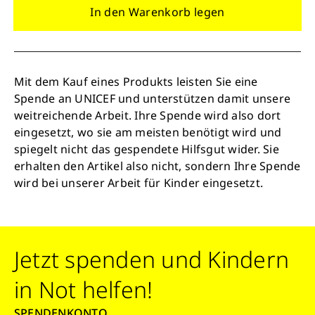
Schon 50 Cent am Tag können Großes
In den Warenkorb legen
bewirken: z.B. monatlich 25.000 Liter
sauberes Trinkwasser zur Verfügung stellen.
Sauberes Trinkwasser bedeutet: weniger
Krankheit, mehr Kindheit, bessere Zukunft.
Mit dem Kauf eines Produkts leisten Sie eine
Spende an UNICEF und unterstützen damit unsere
weitreichende Arbeit. Ihre Spende wird also dort
Jetzt Leben retten
eingesetzt, wo sie am meisten benötigt wird und
spiegelt nicht das gespendete Hilfsgut wider. Sie
erhalten den Artikel also nicht, sondern Ihre Spende
wird bei unserer Arbeit für Kinder eingesetzt.
Jetzt spenden und Kindern
in Not helfen!
SPENDENKONTO