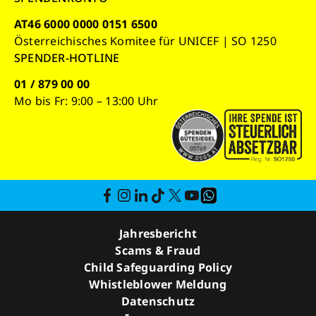
AT46 6000 0000 0151 6500
Österreichisches Komitee für UNICEF | SO 1250
SPENDER-HOTLINE
01 / 879 00 00
Mo bis Fr: 9:00 – 13:00 Uhr
Jahresbericht
Scams & Fraud
Child Safeguarding Policy
Whistleblower Meldung
Datenschutz