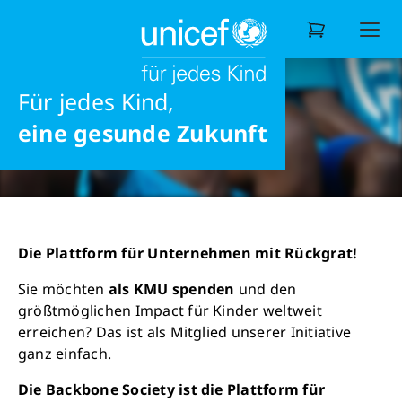
DIE BACKBONE
jedes Recht
SOCIETY
Liebe
Unterstützen
Als Unternehmen
Backbone Society
Frieden
Für jedes Kind,
Wonach suchen Sie?
eine gesunde Zukunft
Die Plattform für Unternehmen mit Rückgrat!
Sie möchten
als KMU spenden
und den
größtmöglichen Impact für Kinder weltweit
erreichen? Das ist als Mitglied unserer Initiative
ganz einfach.
Die Backbone Society ist die Plattform für