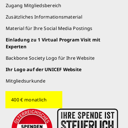
Zugang Mitgliedsbereich
Zusätzliches Informationsmaterial
Material für Ihre Social Media Postings
Einladung zu 1 Virtual Program Visit mit
Experten
Retten Sie noch heute Leben
Backbone Society Logo für Ihre Website
Schon 50 Cent am Tag können Großes
Ihr Logo auf der UNICEF Website
bewirken: z.B. monatlich 25.000 Liter
Mitgliedsurkunde
sauberes Trinkwasser zur Verfügung stellen.
Sauberes Trinkwasser bedeutet: weniger
Krankheit, mehr Kindheit, bessere Zukunft.
400 € monatlich
Jetzt Leben retten