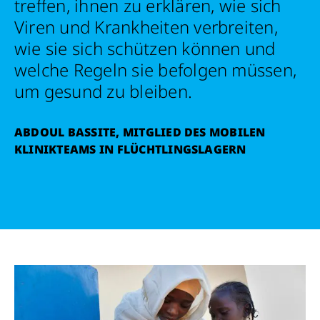
treffen, ihnen zu erklären, wie sich
Viren und Krankheiten verbreiten,
wie sie sich schützen können und
welche Regeln sie befolgen müssen,
um gesund zu bleiben.
Retten Sie noch heute Leben
ABDOUL BASSITE, MITGLIED DES MOBILEN
KLINIKTEAMS IN FLÜCHTLINGSLAGERN
Schon 50 Cent am Tag können Großes
bewirken: z.B. monatlich 25.000 Liter
sauberes Trinkwasser zur Verfügung stellen.
Sauberes Trinkwasser bedeutet: weniger
Krankheit, mehr Kindheit, bessere Zukunft.
Jetzt Leben retten