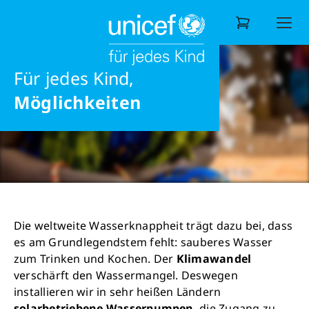
SAUBERES WASSER
jedes Recht
RETTET
eine gesunde Zukunft
Informieren
Ziele & Aufgaben
Wasser & Hygiene
KINDERLEBEN
Liebe
Für jedes Kind,
Wonach suchen Sie?
Möglichkeiten
Die weltweite Wasserknappheit trägt dazu bei, dass
es am Grundlegendstem fehlt: sauberes Wasser
zum Trinken und Kochen. Der
Klimawandel
verschärft den Wassermangel. Deswegen
installieren wir in sehr heißen Ländern
solarbetriebene Wasserpumpen
, die Zugang zu