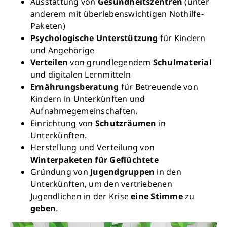
Ausstattung von
Gesundheitszentren
(unter
anderem mit überlebenswichtigen Nothilfe-
Paketen)
Psychologische Unterstützung
für Kindern
und Angehörige
Verteilen
von grundlegendem
Schulmaterial
und digitalen Lernmitteln
Retten Sie noch heute Leben
Ernährungsberatung
für Betreuende von
Kindern in Unterkünften und
Aufnahmegemeinschaften.
Schon 50 Cent am Tag können Großes
Einrichtung von
Schutzräumen
in
bewirken: z.B. monatlich 25.000 Liter
Unterkünften.
sauberes Trinkwasser zur Verfügung stellen.
Herstellung und Verteilung von
Sauberes Trinkwasser bedeutet: weniger
Winterpaketen für Geflüchtete
Krankheit, mehr Kindheit, bessere Zukunft.
Gründung von
Jugendgruppen
in den
Unterkünften, um den vertriebenen
Jetzt Leben retten
Jugendlichen in der Krise
eine Stimme
zu
geben
.