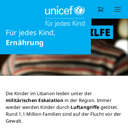
UNSERE UNICEF
Ausbildung
HILFSPROJEKTE:
eine gesunde Zukunft
Informieren
Hilfsprojekte weltweit
Unsere Hilfsprojek
LIBANON NOTHILFE
Möglichkeiten
Für jedes Kind,
Wonach suchen Sie?
Ernährung
Die Kinder im Libanon leiden unter der
militärischen Eskalation
in der Region. Immer
wieder werden Kinder durch
Luftangriffe
getötet.
Rund 1,1 Million Familien sind auf der Flucht vor der
Gewalt.