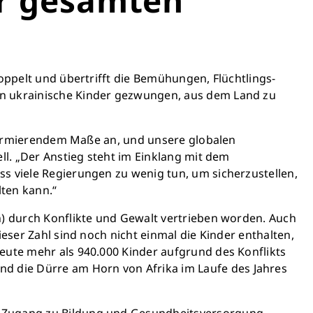
r sauberes Trinkwasser zur
ng stellen.
edeutet: weniger Krankheit,
, bessere Zukunft.
doppelt und übertrifft die Bemühungen, Flüchtlings-
en ukrainische Kinder gezwungen, aus dem Land zu
en retten
 alarmierendem Maße an, und unsere globalen
ll. „Der Anstieg steht im Einklang mit dem
ss viele Regierungen zu wenig tun, um sicherzustellen,
lten kann.“
n) durch Konflikte und Gewalt vertrieben worden. Auch
eser Zahl sind noch nicht einmal die Kinder enthalten,
heute mehr als 940.000 Kinder aufgrund des Konflikts
d die Dürre am Horn von Afrika im Laufe des Jahres
er Zugang zu Bildung und Gesundheitsversorgung