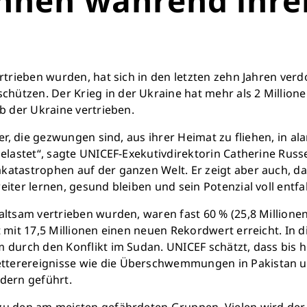
monatlich 25.000 Lite
Verfügu
Sauberes Trinkwasser b
mehr Kindheit
rtrieben wurden, hat sich in den letzten zehn Jahren ver
hützen. Der Krieg in der Ukraine hat mehr als 2 Million
Jetzt Leb
b der Ukraine vertrieben.
nder, die gezwungen sind, aus ihrer Heimat zu fliehen, in
elastet“, sagte UNICEF-Exekutivdirektorin Catherine Russe
atastrophen auf der ganzen Welt. Er zeigt aber auch, da
iter lernen, gesund bleiben und sein Potenzial voll entfa
altsam vertrieben wurden, waren fast 60 % (25,8 Millione
 mit 17,5 Millionen einen neuen Rekordwert erreicht. In di
 durch den Konflikt im Sudan. UNICEF schätzt, dass bis 
terereignisse wie die Überschwemmungen in Pakistan un
ndern geführt.
 zu den am meisten gefährdeten Gruppen. Vielen wird d