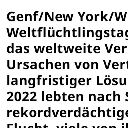
Genf/New York/Wi
Weltflüchtlingsta
das weltweite Ve
Ursachen von Vert
langfristiger Lös
2022 lebten nach
rekordverdächtige
Flucht, viele von