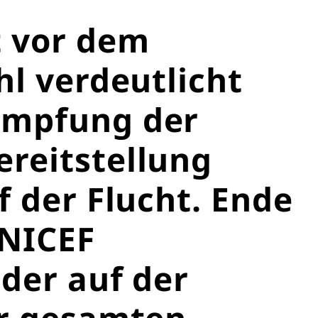
 vor dem
hl verdeutlicht
ämpfung der
reitstellung
f der Flucht. Ende
Schließen
UNICEF
och heute Leben
der auf der
er gesamten
önnen Großes bewirken: z.B.