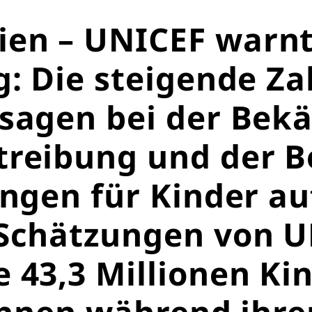
en – UNICEF warnt
g: Die steigende Za
rsagen bei der Bek
reibung und der Be
ungen für Kinder au
 Schätzungen von 
Retten Sie n
 43,3 Millionen Kin
 ihnen während ihr
Schon 50 Cent am Tag k