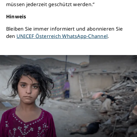
Schließen
müssen jederzeit geschützt werden.“
Hinweis
Bleiben Sie immer informiert und abonnieren Sie
den
UNICEF Österreich WhatsApp-Channel
.
Retten Sie noch heute Leben
Schon 50 Cent am Tag können Großes
bewirken: z.B. monatlich 25.000 Liter
sauberes Trinkwasser zur Verfügung stellen.