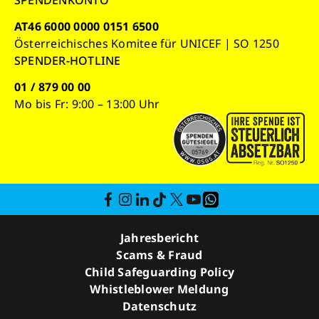
SPENDENKONTO
AT46 6000 0000 0151 6500
Österreichisches Komitee für UNICEF | SO 1250
SPENDER-HOTLINE
01 / 879 00 00
Mo bis Fr: 9:00 – 13:00 Uhr
Jahresbericht
Scams & Fraud
Child Safeguarding Policy
Whistleblower Meldung
Datenschutz