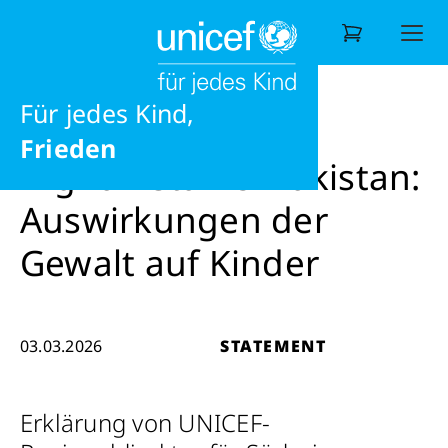
Liebe
Möglichkeiten
News
Statement
Afghanistan & Pakistan: Auswirku
jedes Recht
Für jedes Kind,
Wonach suchen Sie?
Frieden
Afghanistan & Pakistan:
Auswirkungen der
Gewalt auf Kinder
03.03.2026
STATEMENT
Erklärung von UNICEF-