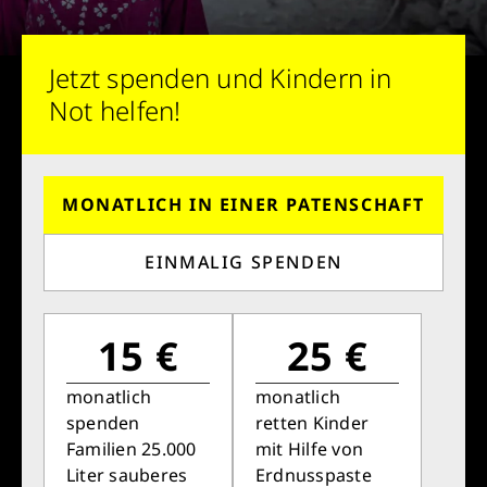
Sauberes Trinkwasser bedeutet: weniger
Krankheit, mehr Kindheit, bessere Zukunft.
Jetzt spenden und Kindern in
Not helfen!
Jetzt Leben retten
MONATLICH IN EINER PATENSCHAFT
EINMALIG SPENDEN
15 €
25 €
monatlich
monatlich
spenden
retten Kinder
Familien 25.000
mit Hilfe von
Liter sauberes
Erdnusspaste