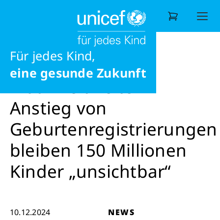
Ausbildung
Möglichkeiten
News
News
Trotz weltweitem Anstieg von Geburten
Liebe
Für jedes Kind,
Wonach suchen Sie?
eine gesunde Zukunft
Trotz weltweitem
Anstieg von
Geburtenregistrierungen
bleiben 150 Millionen
Kinder „unsichtbar“
10.12.2024
NEWS