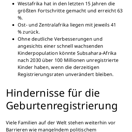
Westafrika hat in den letzten 15 Jahren die
größten Fortschritte gemacht und erreicht 63
%.
Ost- und Zentralafrika liegen mit jeweils 41
% zurück.
Ohne deutliche Verbesserungen und
angesichts einer schnell wachsenden
Kinderpopulation könnte Subsahara-Afrika
nach 2030 über 100 Millionen unregistrierte
Retten Sie noch heute Leben
Kinder haben, wenn die derzeitigen
Registrierungsraten unverändert bleiben.
Schon 50 Cent am Tag können Großes
bewirken: z.B. monatlich 25.000 Liter
Hindernisse für die
sauberes Trinkwasser zur Verfügung stellen.
Sauberes Trinkwasser bedeutet: weniger
Geburtenregistrierung
Krankheit, mehr Kindheit, bessere Zukunft.
Viele Familien auf der Welt stehen weiterhin vor
Jetzt Leben retten
Barrieren wie mangelndem politischem