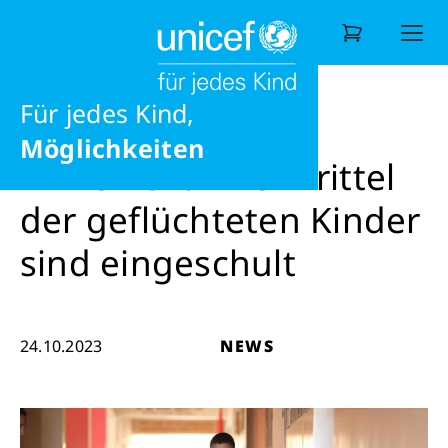
Liebe
Frieden
News
News
Armenien: Zwei Drittel der geflüchtete
Ernährung
Für jedes Kind,
Wonach suchen Sie?
Möglichkeiten
Armenien: Zwei Drittel
der geflüchteten Kinder
sind eingeschult
24.10.2023
NEWS