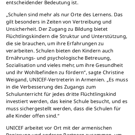
entscheidender Bedeutung ist.
„Schulen sind mehr als nur Orte des Lernens. Das
gilt besonders in Zeiten von Vertreibung und
Unsicherheit. Der Zugang zu Bildung bietet
Flüchtlingskindern die Struktur und Unterstützung,
die sie brauchen, um ihre Erfahrungen zu
verarbeiten. Schulen bieten den Kindern auch
Ernährungs- und psychologische Betreuung,
Sozialisation und vieles mehr, um ihre Gesundheit
und ihr Wohlbefinden zu fördern“, sagte Christine
Weigand, UNICEF-Vertreterin in Armenien. „Es muss
Retten Sie noch heute Leben
in die Verbesserung des Zugangs zum
Schulunterricht für jedes dritte Flüchtlingskind
investiert werden, das keine Schule besucht, und es
Schon 50 Cent am Tag können Großes
muss sichergestellt werden, dass die Schulen für
bewirken: z.B. monatlich 25.000 Liter
alle Kinder offen sind.“
sauberes Trinkwasser zur Verfügung stellen.
Sauberes Trinkwasser bedeutet: weniger
UNICEF arbeitet vor Ort mit der armenischen
Krankheit, mehr Kindheit, bessere Zukunft.
Regierung und anderen Partnern zusammen, um