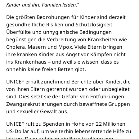
Retten Sie noch heute Leben
Kinder und ihre Familien leiden
.“
Die größten Bedrohungen für Kinder sind derzeit
Schon 50 Cent am Tag können Großes
gesundheitliche Risiken und Schutzlosigkeit.
bewirken: z.B. monatlich 25.000 Liter
Überfüllte und unhygienische Bedingungen
sauberes Trinkwasser zur Verfügung stellen.
begünstigen die Verbreitung von Krankheiten wie
Sauberes Trinkwasser bedeutet: weniger
Cholera, Masern und Mpox. Viele Eltern bringen
Krankheit, mehr Kindheit, bessere Zukunft.
ihre kranken Kinder aus Angst vor Kämpfen nicht
ins Krankenhaus – und weil sie wissen, dass es
ohnehin keine freien Betten gibt.
Jetzt Leben retten
UNICEF erhält zunehmend Berichte über Kinder, die
von ihren Eltern getrennt wurden oder unbegleitet
sind. Dies setzt sie der Gefahr von Entführungen,
Zwangsrekrutierungen durch bewaffnete Gruppen
und sexueller Gewalt aus.
UNICEF ruft zu Spenden in Höhe von 22 Millionen
US-Dollar auf, um weiterhin lebensrettende Hilfe zu
leisten. Dazu gehören die Bereitstellung von