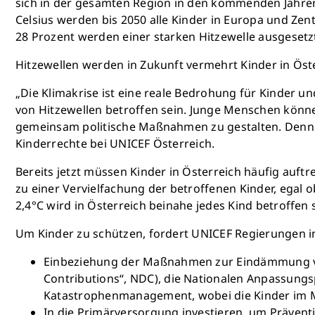
sich in der gesamten Region in den kommenden Jahren
Celsius werden bis 2050 alle Kinder in Europa und Zen
28 Prozent werden einer starken Hitzewelle ausgesetzt
Hitzewellen werden in Zukunft vermehrt Kinder in Öst
„Die Klimakrise ist eine reale Bedrohung für Kinder u
von Hitzewellen betroffen sein. Junge Menschen können
gemeinsam politische Maßnahmen zu gestalten. Denn die
Kinderrechte bei UNICEF Österreich.
Bereits jetzt müssen Kinder in Österreich häufig auft
zu einer Vervielfachung der betroffenen Kinder, egal o
2,4°C wird in Österreich beinahe jedes Kind betroffen 
Um Kinder zu schützen, fordert UNICEF Regierungen i
Einbeziehung der Maßnahmen zur Eindämmung von 
Contributions“, NDC), die Nationalen Anpassungs
Katastrophenmanagement, wobei die Kinder im Mit
In die Primärversorgung investieren, um Prävent