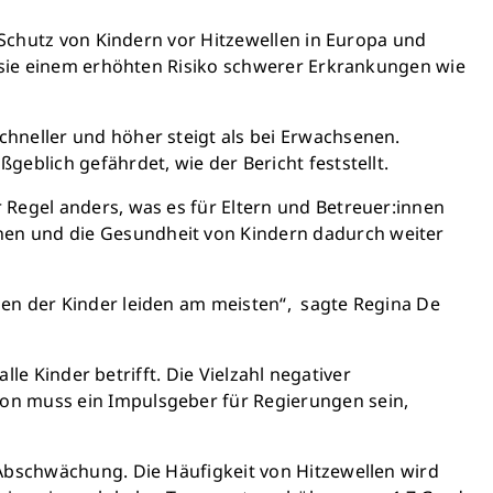
önnen Großes bewirken: z.B.
: Schutz von Kindern vor Hitzewellen in Europa und
r sauberes Trinkwasser zur
s sie einem erhöhten Risiko schwerer Erkrankungen wie
ng stellen.
edeutet: weniger Krankheit,
, bessere Zukunft.
hneller und höher steigt als bei Erwachsenen.
eblich gefährdet, wie der Bericht feststellt.
en retten
 Regel anders, was es für Eltern und Betreuer:innen
nen und die Gesundheit von Kindern dadurch weiter
hen der Kinder leiden am meisten“, sagte Regina De
lle Kinder betrifft. Die Vielzahl negativer
ion muss ein Impulsgeber für Regierungen sein,
 Abschwächung. Die Häufigkeit von Hitzewellen wird