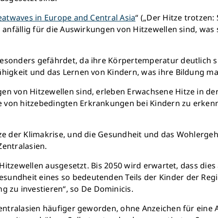
Schon 50 Cent am Tag k
heatwaves in Europe and Central Asia
“ („Der Hitze trotzen
monatlich 25.000 Lite
s anfällig für die Auswirkungen von Hitzewellen sind, wa
Verfügu
Sauberes Trinkwasser b
mehr Kindheit
esonders gefährdet, da ihre Körpertemperatur deutlich sc
higkeit und das Lernen von Kindern, was ihre Bildung maßg
Jetzt Leb
en von Hitzewellen sind, erleben Erwachsene Hitze in der
 von hitzebedingten Erkrankungen bei Kindern zu erken
tze der Klimakrise, und die Gesundheit und das Wohlerge
Zentralasien.
Hitzewellen ausgesetzt. Bis 2050 wird erwartet, dass dies a
sundheit eines so bedeutenden Teils der Kinder der Reg
zu investieren“, so De Dominicis.
 Zentralasien häufiger geworden, ohne Anzeichen für eine