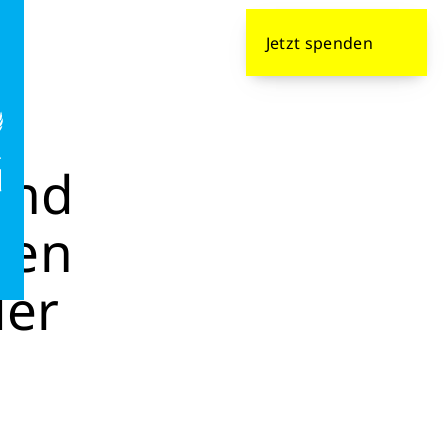
formieren
Jetzt
spenden
ppelt so hoch wie der globale Durchschnitt
und
len
der