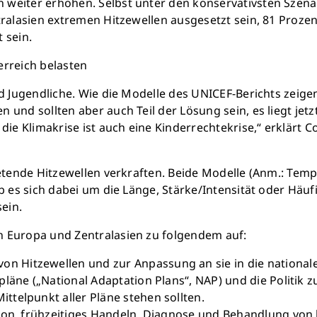
 weiter erhöhen. Selbst unter den konservativsten Szen
tralasien extremen Hitzewellen ausgesetzt sein, 81 Proze
 sein.
erreich belasten
nd Jugendliche. Wie die Modelle des UNICEF-Berichts zeige
 und sollten aber auch Teil der Lösung sein, es liegt je
 Klimakrise ist auch eine Kinderrechtekrise,“ erklärt Co
retende Hitzewellen verkraften. Beide Modelle (Anm.: Tem
b es sich dabei um die Länge, Stärke/Intensität oder Häuf
sein.
n Europa und Zentralasien zu folgendem auf:
Hitzewellen und zur Anpassung an sie in die nationale
pläne („National Adaptation Plans“, NAP) und die Politik
telpunkt aller Pläne stehen sollten.
ion, frühzeitiges Handeln, Diagnose und Behandlung von 