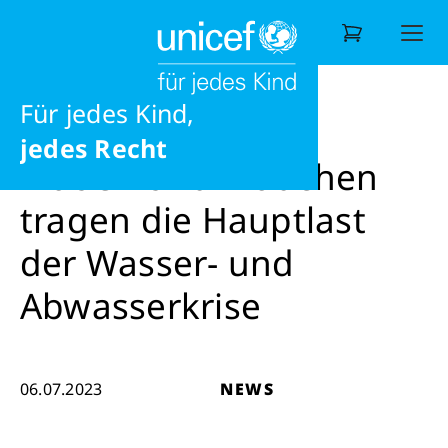
eine gesunde Zukunft
Ernährung
News
News
Frauen und Mädchen tragen die Hauptl
Ausbildung
Für jedes Kind,
Wonach suchen Sie?
jedes Recht
Frauen und Mädchen
tragen die Hauptlast
der Wasser- und
Abwasserkrise
06.07.2023
NEWS