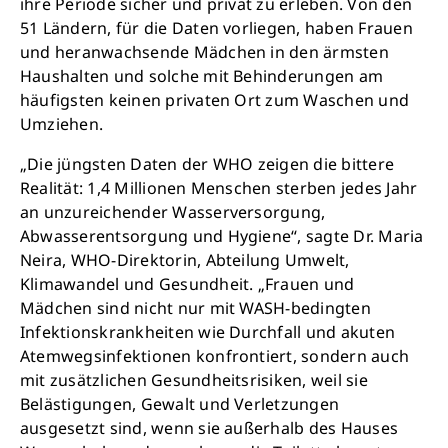
ihre Periode sicher und privat zu erleben. Von den
51 Ländern, für die Daten vorliegen, haben Frauen
und heranwachsende Mädchen in den ärmsten
Retten Sie noch heute Leben
Haushalten und solche mit Behinderungen am
häufigsten keinen privaten Ort zum Waschen und
Umziehen.
Schon 50 Cent am Tag können Großes
bewirken: z.B. monatlich 25.000 Liter
„Die jüngsten Daten der WHO zeigen die bittere
sauberes Trinkwasser zur Verfügung stellen.
Realität: 1,4 Millionen Menschen sterben jedes Jahr
Sauberes Trinkwasser bedeutet: weniger
an unzureichender Wasserversorgung,
Krankheit, mehr Kindheit, bessere Zukunft.
Abwasserentsorgung und Hygiene“, sagte Dr. Maria
Neira, WHO-Direktorin, Abteilung Umwelt,
Klimawandel und Gesundheit. „Frauen und
Jetzt Leben retten
Mädchen sind nicht nur mit WASH-bedingten
Infektionskrankheiten wie Durchfall und akuten
Atemwegsinfektionen konfrontiert, sondern auch
mit zusätzlichen Gesundheitsrisiken, weil sie
Belästigungen, Gewalt und Verletzungen
ausgesetzt sind, wenn sie außerhalb des Hauses