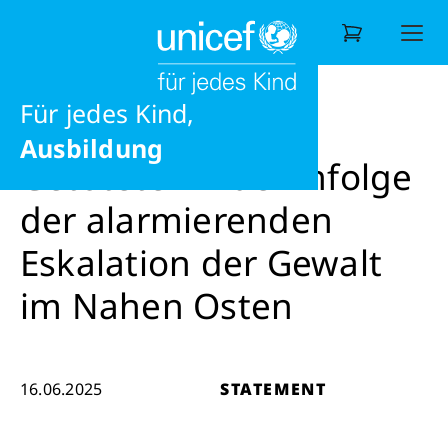
Ernährung
Liebe
News
Statement
Getötete Kinder infolge der alar
eine gesunde Zukunft
Für jedes Kind,
Wonach suchen Sie?
Ausbildung
Getötete Kinder infolge
der alarmierenden
Eskalation der Gewalt
im Nahen Osten
16.06.2025
STATEMENT