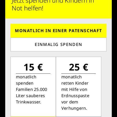
Jetzt spenden und Kindern in
Retten Sie noch heute Leben
Not helfen!
Schon 50 Cent am Tag können Großes
bewirken: z.B. monatlich 25.000 Liter
MONATLICH IN EINER PATENSCHAFT
sauberes Trinkwasser zur Verfügung stellen.
Sauberes Trinkwasser bedeutet: weniger
EINMALIG SPENDEN
Krankheit, mehr Kindheit, bessere Zukunft.
15 €
25 €
Jetzt Leben retten
monatlich
monatlich
spenden
retten Kinder
Familien 25.000
mit Hilfe von
Liter sauberes
Erdnusspaste
Trinkwasser.
vor dem
Verhungern.