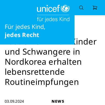
Ausbildung
Ernährung
News
News
Fast eine Million Kinder und Schwang
eine gesunde Zukunft
Für jedes Kind,
Wonach suchen Sie?
jedes Recht
Fast eine Million Kinder
und Schwangere in
Nordkorea erhalten
lebensrettende
Routineimpfungen
03.09.2024
NEWS