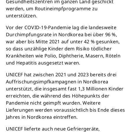
Gesundheitszentren im ganzen Land geschickt
werden, um Routineimpfprogramme zu
unterstützen.
Vor der COVID-19-Pandemie lag die landesweite
Durchimpfungsrate in Nordkorea bei über 96 %,
war aber bis Mitte 2021 auf unter 42 % gesunken,
so dass unzählige Kinder dem Risiko tödlicher
Krankheiten wie Polio, Diphtherie, Masern, Röteln
und Hepatitis ausgesetzt waren.
UNICEF hat zwischen 2021 und 2023 bereits drei
Auffrischungsimpfkampagnen in Nordkorea
Retten Sie noch heute Leben
unterstützt, die insgesamt fast 1,3 Millionen Kinder
erreichten, die während des Höhepunkts der
Pandemie nicht geimpft wurden. Weitere
Schon 50 Cent am Tag können Großes bewirken:
Lieferungen werden voraussichtlich bis Ende dieses
z.B. monatlich 25.000 Liter sauberes Trinkwasser
Jahres in Nordkorea eintreffen.
zur Verfügung stellen.
Sauberes Trinkwasser bedeutet: weniger
UNICEF lieferte auch neue Gefriergeräte,