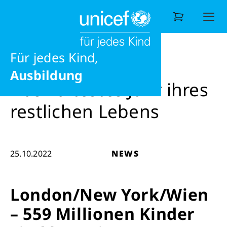
jedes Recht
Ernährung
News
News
Das kältestes Jahr ihres restlichen Leb
Möglichkeiten
Für jedes Kind,
Wonach suchen Sie?
Ausbildung
Das kältestes Jahr ihres
restlichen Lebens
25.10.2022
NEWS
London/New York/Wien
– 559 Millionen Kinder