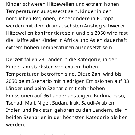
Kinder schweren Hitzewellen und extrem hohen
Temperaturen ausgesetzt sein. Kinder in den
Schon 50 Cent am Tag können Großes
nördlichen Regionen, insbesondere in Europa,
bewirken: z.B. monatlich 25.000 Liter
werden mit dem dramatischsten Anstieg schwerer
sauberes Trinkwasser zur Verfügung stellen.
Hitzewellen konfrontiert sein und bis 2050 wird fast
Sauberes Trinkwasser bedeutet: weniger
die Hälfte aller Kinder in Afrika und Asien dauerhaft
Krankheit, mehr Kindheit, bessere Zukunft.
extrem hohen Temperaturen ausgesetzt sein.
Derzeit fallen 23 Länder in die Kategorie, in der
Jetzt Leben retten
Kinder am stärksten von extrem hohen
Temperaturen betroffen sind. Diese Zahl wird bis
2050 beim Szenario mit niedrigen Emissionen auf 33
Länder und beim Szenario mit sehr hohen
Emissionen auf 36 Länder ansteigen. Burkina Faso,
Tschad, Mali, Niger, Sudan, Irak, Saudi-Arabien,
Indien und Pakistan gehören zu den Ländern, die in
beiden Szenarien in der höchsten Kategorie bleiben
werden.