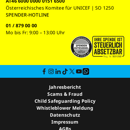
AT46 6000 0000 0151 6500
Österreichisches Komitee für UNICEF | SO 1250
SPENDER-HOTLINE
01 / 879 00 00
Mo bis Fr: 9:00 – 13:00 Uhr
Jahresbericht
Scams & Fraud
Child Safeguarding Policy
Whistleblower Meldung
Datenschutz
Impressum
AGBs