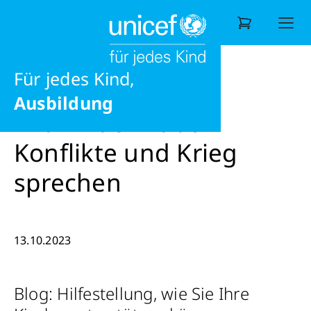
Ernährung
eine gesunde Zukunft
News
Mit Kindern über Konflikte und Krieg sprec
Liebe
Für jedes Kind,
Wonach suchen Sie?
Ausbildung
Mit Kindern über
Konflikte und Krieg
sprechen
13.10.2023
Blog: Hilfestellung, wie Sie Ihre