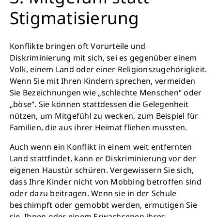
Stigmatisierung
Konflikte bringen oft Vorurteile und
Diskriminierung mit sich, sei es gegenüber einem
Volk, einem Land oder einer Religionszugehörigkeit.
Wenn Sie mit Ihren Kindern sprechen, vermeiden
Sie Bezeichnungen wie „schlechte Menschen“ oder
„böse“. Sie können stattdessen die Gelegenheit
nützen, um Mitgefühl zu wecken, zum Beispiel für
Familien, die aus ihrer Heimat fliehen mussten.
Auch wenn ein Konflikt in einem weit entfernten
Retten Sie noch heute Leben
Land stattfindet, kann er Diskriminierung vor der
eigenen Haustür schüren. Vergewissern Sie sich,
dass Ihre Kinder nicht von Mobbing betroffen sind
Schon 50 Cent am Tag können Großes
oder dazu beitragen. Wenn sie in der Schule
bewirken: z.B. monatlich 25.000 Liter
beschimpft oder gemobbt werden, ermutigen Sie
sauberes Trinkwasser zur Verfügung stellen.
sie, Ihnen oder einem Erwachsenen ihres
Sauberes Trinkwasser bedeutet: weniger