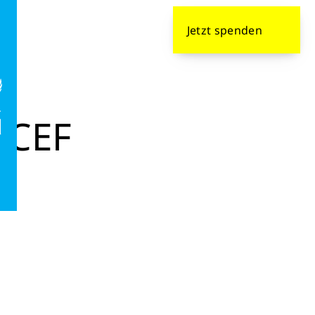
formieren
Jetzt
spenden
ICEF