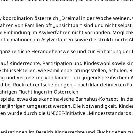
koordination österreich „Dreimal in der Woche weinen, v
rfahren von Familien oft „unsichtbar“ sind und nicht sel
te Einbindung im Asylverfahren nicht vorhanden. Möglichk
Retten Sie n
Informationen im Asylverfahren sowie die strukturierte A
ganzheitliche Herangehensweise und zur Einhaltung der K
Schon 50 Cent am Tag k
monatlich 25.000 Lite
auf Kinderrechte, Partizipation und Kindeswohl sowie k
Verfügu
lüsselstellen, wie Familienberatungsstellen, Schulen, Re
Sauberes Trinkwasser b
g und Vernetzung von kinder- und jugendspezifischem Wi
mehr Kindheit
d bei Rückkehrentscheidungen – nach klar definierten Fa
hrigen Flüchtlingen in Österreich
eispiele, etwa das skandinavische Barnahus-Konzept, in d
Jetzt Leb
erjährigen umgesetzt werden. Die Notwendigkeit, Kinder
zen wurde durch die UNICEF-Initiative „Mindeststandards
nisationen im Bereich Kinderrechte und Flucht geben zu