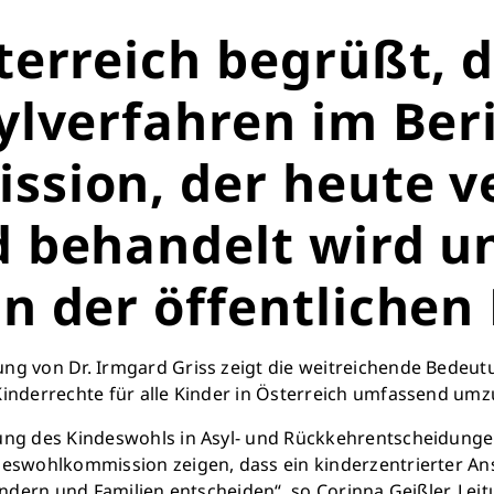
terreich begrüßt, 
lverfahren im Beri
sion, der heute ve
 behandelt wird u
 der öffentlichen 
ng von Dr. Irmgard Griss zeigt die weitreichende Bedeu
Kinderrechte für alle Kinder in Österreich umfassend umz
ung des Kindeswohls in Asyl- und Rückkehrentscheidungen
deswohlkommission zeigen, dass ein kinderzentrierter An
Kindern und Familien entscheiden“, so Corinna Geißler, Le