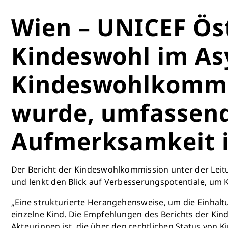
Wien – UNICEF Ös
Kindeswohl im Asy
Kindeswohlkommis
wurde, umfassend
Aufmerksamkeit in
Der Bericht der Kindeswohlkommission unter der Leitu
und lenkt den Blick auf Verbesserungspotentiale, um 
„Eine strukturierte Herangehensweise, um die Einhalt
einzelne Kind. Die Empfehlungen des Berichts der Kin
Akteurinnen ist, die über den rechtlichen Status von 