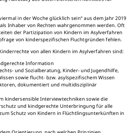
Schließen
iermal in der Woche glücklich sein“ aus dem Jahr 2019
bst als Inhaber von Rechten wahrgenommen werden. Oft
eiten der Partizipation von Kindern im Asylverfahren
och heute Leben
bfrage von kinderspezifischen Fluchtgründen fehlen.
inderrechte von allen Kindern im Asylverfahren sind:
önnen Großes bewirken: z.B.
r sauberes Trinkwasser zur
indgerechte Information
ng stellen.
chts- und Sozialberatung, Kinder- und Jugendhilfe,
edeutet: weniger Krankheit,
ssen sowie flucht- bzw. asylspezifischem Wissen
, bessere Zukunft.
ktoren, dokumentiert und multidisziplinär
em kindersensible Interviewtechniken sowie die
en retten
schutz und kindgerechte Unterbringung für alle
 zum Schutz von Kindern in Flüchtlingsunterkünften in
dem Orientierung, nach welchen Prinzipien