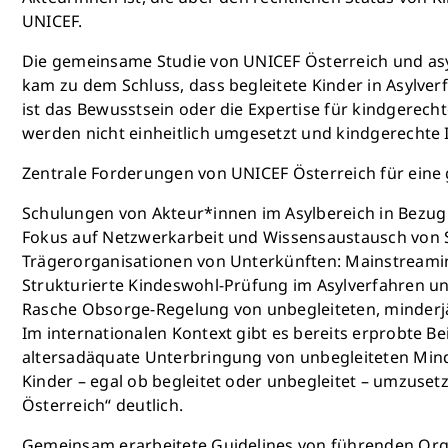
UNICEF.
Die gemeinsame Studie von UNICEF Österreich und asyl
kam zu dem Schluss, dass begleitete Kinder in Asylve
ist das Bewusstsein oder die Expertise für kindgerech
werden nicht einheitlich umgesetzt und kindgerechte 
Zentrale Forderungen von UNICEF Österreich für eine 
Schulungen von Akteur*innen im Asylbereich in Bezug 
Fokus auf Netzwerkarbeit und Wissensaustausch von Sch
Trägerorganisationen von Unterkünften: Mainstreamin
Strukturierte Kindeswohl-Prüfung im Asylverfahren un
Rasche Obsorge-Regelung von unbegleiteten, minderjä
Im internationalen Kontext gibt es bereits erprobte B
altersadäquate Unterbringung von unbegleiteten Mind
Kinder – egal ob begleitet oder unbegleitet – umzuset
Österreich“ deutlich.
Gemeinsam erarbeitete Guidelines von führenden Orga