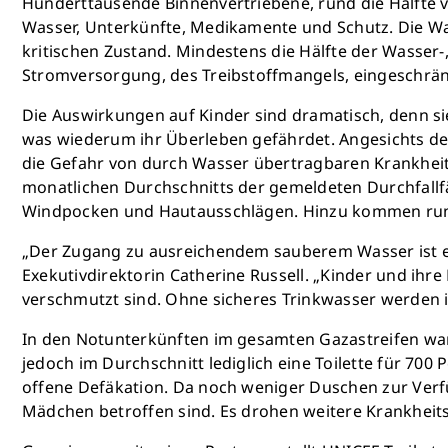
Hunderttausende Binnenvertriebene, rund die Hälfte 
Wasser, Unterkünfte, Medikamente und Schutz. Die Wa
kritischen Zustand. Mindestens die Hälfte der Wasse
Stromversorgung, des Treibstoffmangels, eingeschränk
Die Auswirkungen auf Kinder sind dramatisch, denn sie
was wiederum ihr Überleben gefährdet. Angesichts d
die Gefahr von durch Wasser übertragbaren Krankheite
monatlichen Durchschnitts der gemeldeten Durchfallfäll
Windpocken und Hautausschlägen. Hinzu kommen rund
„Der Zugang zu ausreichendem sauberem Wasser ist ei
Exekutivdirektorin Catherine Russell. „Kinder und ihr
verschmutzt sind. Ohne sicheres Trinkwasser werden
In den Notunterkünften im gesamten Gazastreifen wart
jedoch im Durchschnitt lediglich eine Toilette für 7
offene Defäkation. Da noch weniger Duschen zur Verf
Mädchen betroffen sind. Es drohen weitere Krankheit