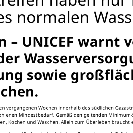
res normalen Was
 – UNICEF warnt 
er Wasserversorg
ng sowie großfläc
chen.
en vergangenen Wochen innerhalb des südlichen Gazastreif
ohlenen Mindestbedarf. Gemäß den geltenden Minimum-Sta
en, Kochen und Waschen. Allein zum Überleben braucht e