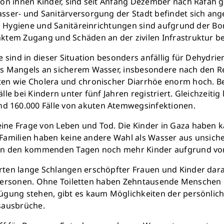
von ihnen Kinder, sind seit Anfang Dezember nach Rafah 
sser- und Sanitärversorgung der Stadt befindet sich ang
r-, Hygiene und Sanitäreinrichtungen sind aufgrund der 
tem Zugang und Schäden an der zivilen Infrastruktur be
 sind in dieser Situation besonders anfällig für Dehydr
es Mangels an sicherem Wasser, insbesondere nach den 
n wie Cholera und chronischer Diarrhöe enorm hoch. Ber
e bei Kindern unter fünf Jahren registriert. Gleichzeiti
 160.000 Fälle von akuten Atemwegsinfektionen.
ne Frage von Leben und Tod. Die Kinder in Gaza haben ka
e Familien haben keine andere Wahl als Wasser aus unsiche
 in den kommenden Tagen noch mehr Kinder aufgrund vo
Retten Sie n
en lange Schlangen erschöpfter Frauen und Kinder darauf
00 Personen. Ohne Toiletten haben Zehntausende Menschen
ügung stehen, gibt es kaum Möglichkeiten der persönli
Schon 50 Cent am Tag k
sausbrüche.
monatlich 25.000 Lite
Verfügu