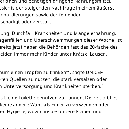
geflohen und benötigen dringend Nahrungsmittel,
esichts der steigenden Nachfrage in einem äußerst
Bombardierungen sowie der fehlenden
schädigt oder zerstört.
ierung, Durchfall, Krankheiten und Mangelernährung,
Regenfällen und Überschwemmungen dieser Woche, ist
eits jetzt haben die Behörden fast das 20-fache des
g leiden immer mehr Kinder unter Krätze, Läusen,
um einen Tropfen zu trinken”“, sagte UNICEF-
Schließen
ren Quellen zu nutzen, die stark versalzen oder
n Unterversorgung und Krankheiten sterben.“
och heute Leben
, eine Toilette benutzen zu können. Derzeit gibt es
 keine andere Wahl, als Eimer zu verwenden oder
chen Hygiene, wovon insbesondere Frauen und
önnen Großes bewirken: z.B.
r sauberes Trinkwasser zur
ng stellen.