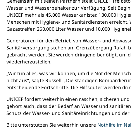
Gemeinsam mit seinen Partnern stellt UNICEF Treibsto
Wasser und Wasserbehälter zur Verfügung. Seit Beginn
UNICEF mehr als 45.000 Wasserkanister, 130.000 Hygie
Menschen mit Hygiene- und Sanitärdiensten erreicht.
Gazastreifen 260.000 Liter Wasser und 10.000 Hygienek
Generatoren für den Betrieb von Wasser- und Abwasser
Sanitärversorgung stehen am Grenzübergang Rafah be
gebracht werden. Sie werden dringend benötigt, um 
wiederherzustellen.
„Wir tun alles, was wir können, um die Not der Mensche
nicht aus“, sagte Russell. „Die ständigen Bombardier
entscheidende Fortschritte. Die Hilfsgüter werden dr
UNICEF fordert weiterhin einen raschen, sicheren und
gehört auch, dass der Bedarf an Wasser und sanitären
Schutz der Wasser- und Sanitäreinrichtungen und de
Bitte unterstützen Sie weiterhin unsere
Nothilfe im Na