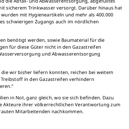
nd die Abfall- und Abwasserentsorgung, abgefülltes
edeutet: weniger Krankheit,
it sicherem Trinkwasser versorgt. Darüber hinaus hat
, bessere Zukunft.
n wurden mit Hygieneartikeln und mehr als 400.000
des schwierigen Zugangs auch im nördlichen
en retten
en benötigt werden, sowie Baumaterial für die
 für diese Güter nicht in den Gazastreifen
ge Wasserversorgung und Abwasserentsorgung
 die wir bisher liefern konnten, reichen bei weitem
Treibstoff in den Gazastreifen verhindern
eren.“
n in Not, ganz gleich, wo sie sich befinden. Dazu
le Akteure ihrer völkerrechtlichen Verantwortung zum
etrauten Mitarbeitenden nachkommen.