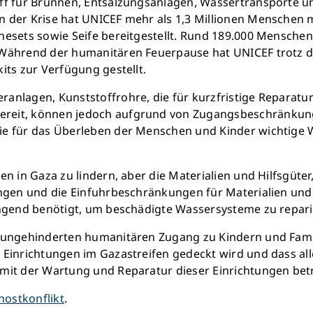
ff für Brunnen, Entsalzungsanlagen, Wassertransporte u
Sauberes Trinkwasser b
 der Krise hat UNICEF mehr als 1,3 Millionen Menschen m
mehr Kindheit
nesets sowie Seife bereitgestellt. Rund 189.000 Mensche
 Während der humanitären Feuerpause hat UNICEF trotz 
its zur Verfügung gestellt.
Jetzt Leb
anlagen, Kunststoffrohre, die für kurzfristige Reparatur
reit, können jedoch aufgrund von Zugangsbeschränkungen
die für das Überleben der Menschen und Kinder wichti
n in Gaza zu lindern, aber die Materialien und Hilfsgüter,
ungen und die Einfuhrbeschränkungen für Materialien und 
ingend benötigt, um beschädigte Wassersysteme zu repari
 ungehinderten humanitären Zugang zu Kindern und Familie
 Einrichtungen im Gazastreifen gedeckt wird und dass al
r mit der Wartung und Reparatur dieser Einrichtungen b
hostkonflikt
.