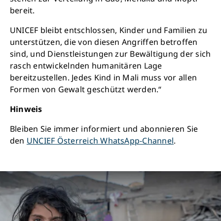
bereit.
UNICEF bleibt entschlossen, Kinder und Familien zu
unterstützen, die von diesen Angriffen betroffen
sind, und Dienstleistungen zur Bewältigung der sich
rasch entwickelnden humanitären Lage
bereitzustellen. Jedes Kind in Mali muss vor allen
Formen von Gewalt geschützt werden.“
Hinweis
Bleiben Sie immer informiert und abonnieren Sie
den
UNCIEF Österreich WhatsApp-Channel
.
Retten Sie noch heute Leben
Schon 50 Cent am Tag können Großes
bewirken: z.B. monatlich 25.000 Liter sauberes
Trinkwasser zur Verfügung stellen.
Sauberes Trinkwasser bedeutet: weniger