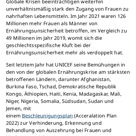
Globale Krisen beeinträchtigen weiterhin
unverhältnismäßig stark den Zugang von Frauen zu
Retten Sie noch heute Leben
nahrhaften Lebensmitteln. Im Jahr 2021 waren 126
Millionen mehr Frauen als Männer von
Ernährungsunsicherheit betroffen, im Vergleich zu
Schon 50 Cent am Tag können Großes
49 Millionen im Jahr 2019, womit sich die
bewirken: z.B. monatlich 25.000 Liter
geschlechtsspezifische Kluft bei der
sauberes Trinkwasser zur Verfügung stellen.
Ernährungsunsicherheit mehr als verdoppelt hat.
Sauberes Trinkwasser bedeutet: weniger
Krankheit, mehr Kindheit, bessere Zukunft.
Seit letztem Jahr hat UNICEF seine Bemühungen in
den von der globalen Ernährungskrise am stärksten
betroffenen Ländern, darunter Afghanistan,
Jetzt Leben retten
Burkina Faso, Tschad, Demokratische Republik
Kongo, Äthiopien, Haiti, Kenia, Madagaskar, Mali,
Niger, Nigeria, Somalia, Südsudan, Sudan und
Jemen, mit
einem
Beschleunigungsplan
(Acceralation Plan
2022) zur Verhinderung, Erkennung und
Behandlung von Auszehrung bei Frauen und