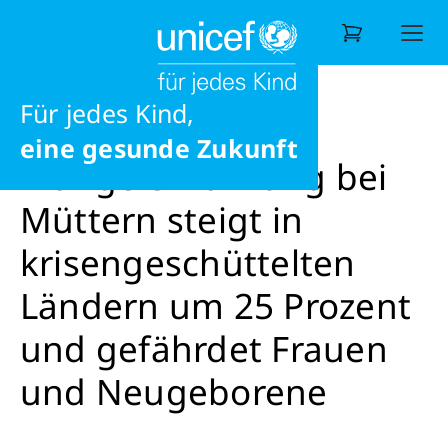
Ernährung
Ausbildung
News
News
Mangelernährung bei Müttern steigt i
Frieden
Für jedes Kind,
Wonach suchen Sie?
eine gesunde Zukunft
Mangelernährung bei
Müttern steigt in
krisengeschüttelten
Ländern um 25 Prozent
und gefährdet Frauen
und Neugeborene