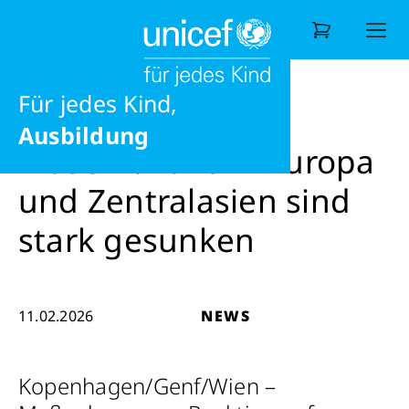
Frieden
jedes Recht
News
News
Masern: Fälle in Europa und Zentralas
Möglichkeiten
Für jedes Kind,
Wonach suchen Sie?
Ausbildung
Masern: Fälle in Europa
und Zentralasien sind
stark gesunken
11.02.2026
NEWS
Kopenhagen/Genf/Wien –