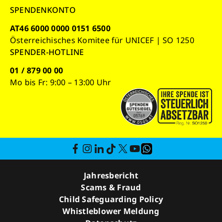
SPENDENKONTO
AT46 6000 0000 0151 6500
Österreichisches Komitee für UNICEF | SO 1250
SPENDER-HOTLINE
01 / 879 00 00
Mo bis Fr: 9:00 – 13:00 Uhr
Jahresbericht
Scams & Fraud
Child Safeguarding Policy
Whistleblower Meldung