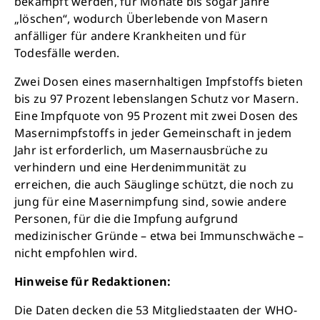
bekämpft werden, für Monate bis sogar Jahre
„löschen“, wodurch Überlebende von Masern
anfälliger für andere Krankheiten und für
Todesfälle werden.
Zwei Dosen eines masernhaltigen Impfstoffs bieten
Retten Sie noch heute Leben
bis zu 97 Prozent lebenslangen Schutz vor Masern.
Eine Impfquote von 95 Prozent mit zwei Dosen des
Schon 50 Cent am Tag können Großes
Masernimpfstoffs in jeder Gemeinschaft in jedem
bewirken: z.B. monatlich 25.000 Liter
Jahr ist erforderlich, um Masernausbrüche zu
sauberes Trinkwasser zur Verfügung stellen.
verhindern und eine Herdenimmunität zu
Sauberes Trinkwasser bedeutet: weniger
erreichen, die auch Säuglinge schützt, die noch zu
Krankheit, mehr Kindheit, bessere Zukunft.
jung für eine Masernimpfung sind, sowie andere
Personen, für die die Impfung aufgrund
medizinischer Gründe – etwa bei Immunschwäche –
Jetzt Leben retten
nicht empfohlen wird.
Hinweise für Redaktionen:
Die Daten decken die 53 Mitgliedstaaten der WHO-