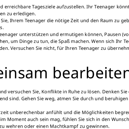
Retten Sie n
erreichbare Tagesziele aufzustellen. Ihr Teenager könnt
en zu erledigen.
Schon 50 Cent am Tag k
ie, Ihrem Teenager die nötige Zeit und den Raum zu geben
monatlich 25.000 Lite
s.
Verfügu
n Teenager unterstützen und ermutigen können, Pausen (v
Sauberes Trinkwasser b
achen, um Dinge zu tun, die Spaß machen. Wenn sich Ihr T
mehr Kindheit
en. Versuchen Sie nicht, für Ihren Teenager zu übernehme
meinsam bearbeite
Jetzt Leb
nd versuchen Sie, Konflikte in Ruhe zu lösen. Denken Sie 
tend sind. Gehen Sie weg, atmen Sie durch und beruhigen 
rzeit unberechenbar anfühlt und die Möglichkeiten begre
s im Moment auch sein mag, fühlen Sie sich in den Wunsch 
ch zu wehren oder einen Machtkampf zu gewinnen.