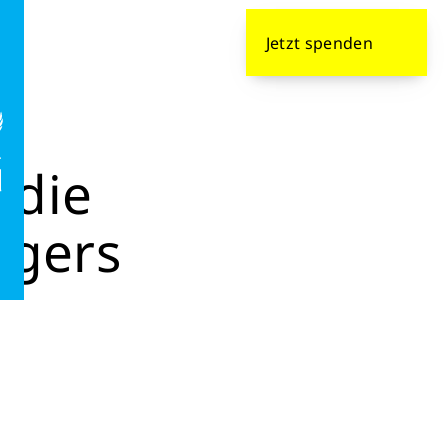
formieren
Jetzt
spenden
stützen
 die
agers