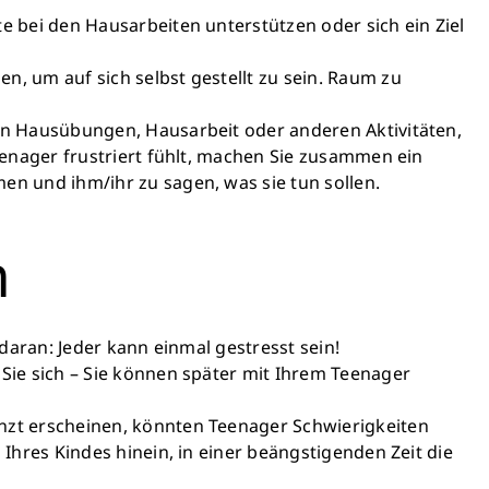
och heute Leben
e bei den Hausarbeiten unterstützen oder sich ein Ziel
önnen Großes bewirken: z.B.
, um auf sich selbst gestellt zu sein. Raum zu
r sauberes Trinkwasser zur
ng stellen.
on Hausübungen, Hausarbeit oder anderen Aktivitäten,
edeutet: weniger Krankheit,
eenager frustriert fühlt, machen Sie zusammen ein
, bessere Zukunft.
n und ihm/ihr zu sagen, was sie tun sollen.
n
en retten
daran: Jeder kann einmal gestresst sein!
Sie sich – Sie können später mit Ihrem Teenager
nzt erscheinen, könnten Teenager Schwierigkeiten
Ihres Kindes hinein, in einer beängstigenden Zeit die