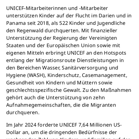
bewirken: z.B. monatlich 25.000 Liter
UNICEF-Mitarbeiterinnen und -Mitarbeiter
sauberes Trinkwasser zur Verfügung stellen.
unterstützen Kinder auf der Flucht im Darien und in
Sauberes Trinkwasser bedeutet: weniger
Panama seit 2018, als 522 Kinder und Jugendliche
Krankheit, mehr Kindheit, bessere Zukunft.
den Regenwald durchquerten. Mit finanzieller
Unterstützung der Regierung der Vereinigten
Staaten und der Europäischen Union sowie mit
Jetzt Leben retten
eigenen Mitteln erbringt UNICEF an den Hotspots
entlang der Migrationsroute Dienstleistungen in
den Bereichen Wasser, Sanitärversorgung und
Hygiene (WASH), Kinderschutz, Casemanagement,
Gesundheit von Kindern und Müttern sowie
geschlechtsspezifische Gewalt. Zu den Maßnahmen
gehört auch die Unterstützung von zehn
Aufnahmegemeinschaften, die die Migranten
durchqueren.
Im Jahr 2024 forderte UNICEF 7,64 Millionen US-
Dollar an, um die dringenden Bedürfnisse der