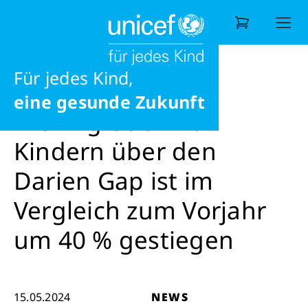
Frieden
Möglichkeiten
News
News
Die Migration von Kindern über den Da
Ernährung
Für jedes Kind,
Wonach suchen Sie?
eine gesunde Zukunft
Die Migration von
Kindern über den
Darien Gap ist im
Vergleich zum Vorjahr
um 40 % gestiegen
15.05.2024
NEWS