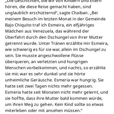
„Die Geschichten, die wir von Kindern und Eltern
hören, die diese Reise gemacht haben, sind
unglaublich erschütternd“, sagte Chaiban. „Bei
Schließen
meinem Besuch im letzten Monat in der Gemeinde
Bajo Chiquito traf ich Esmeira, ein elfjähriges
Mädchen aus Venezuela, das während der
Überfahrt durch den Dschungel von ihrer Mutter
getrennt wurde. Unter Tränen erzählte mir Esmeira,
wie schwierig es für sie war, allein im Dschungel zu
sein. Sie musste angeschwollene Flüsse
überqueren, an verletzten und hungrigen
Menschen vorbeikommen, und nachts, so erzählte
sie mir, war es sehr dunkel und sie hörte
unheimliche Geräusche. Esmeria war hungrig. Sie
hatte seit zwei Tagen nichts mehr gegessen.
Esmeria hatte seit Monaten nicht mehr gelernt, und
Retten Sie noch heute Leben
sie hoffte, dass ihre Mutter bald kommen würde,
um ihren Weg zu gehen. Kein Kind sollte so etwas
miterleben oder mit ansehen müssen.“
Schon 50 Cent am Tag können Großes