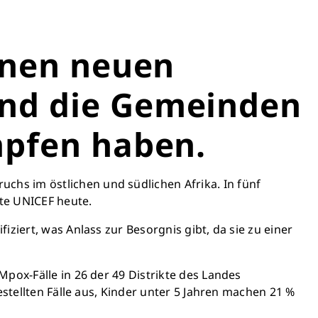
inen neuen
end die Gemeinden
Schließen
mpfen haben.
och heute Leben
hs im östlichen und südlichen Afrika. In fünf
önnen Großes bewirken: z.B.
ete UNICEF heute.
r sauberes Trinkwasser zur
ng stellen.
ziert, was Anlass zur Besorgnis gibt, da sie zu einer
edeutet: weniger Krankheit,
, bessere Zukunft.
pox-Fälle in 26 der 49 Distrikte des Landes
estellten Fälle aus, Kinder unter 5 Jahren machen 21 %
en retten