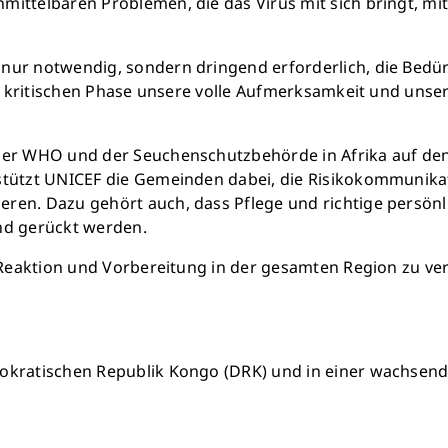
mittelbaren Problemen, die das Virus mit sich bringt, mi
ur notwendig, sondern dringend erforderlich, die Bedürfn
ser kritischen Phase unsere volle Aufmerksamkeit und un
 der WHO und der Seuchenschutzbehörde in Afrika auf den
stützt UNICEF die Gemeinden dabei, die Risikokommunikat
eren. Dazu gehört auch, dass Pflege und richtige persö
nd gerückt werden.
e Reaktion und Vorbereitung in der gesamten Region zu v
okratischen Republik Kongo (DRK) und in einer wachsende