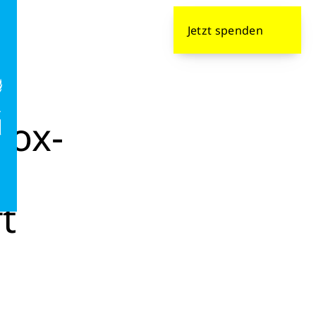
formieren
Jetzt
spenden
 Alarmbereitschaft
pox-
d
t