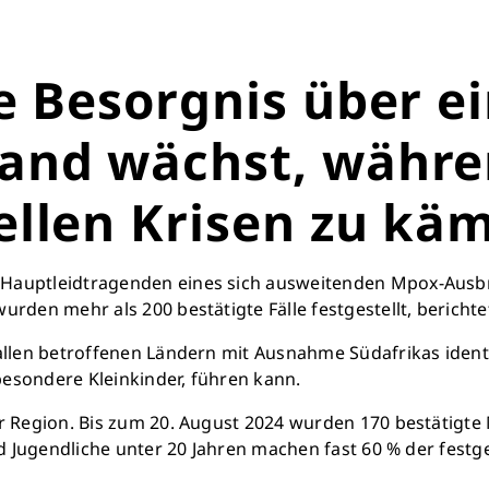
e Besorgnis über e
and wächst, währ
ellen Krisen zu kä
Retten Sie n
Hauptleidtragenden eines sich ausweitenden Mpox-Ausbruc
Schon 50 Cent am Tag k
urden mehr als 200 bestätigte Fälle festgestellt, bericht
monatlich 25.000 Lite
Verfügu
llen betroffenen Ländern mit Ausnahme Südafrikas identifi
Sauberes Trinkwasser b
esondere Kleinkinder, führen kann.
mehr Kindheit
r Region. Bis zum 20. August 2024 wurden 170 bestätigte M
nd Jugendliche unter 20 Jahren machen fast 60 % der festg
Jetzt Leb