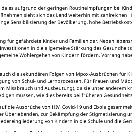
h, da es aufgrund der geringen Routineimpfungen bei Kin
nahmen sieht sich das Land weiterhin mit zahlreichen H
ringe Sensibilisierung der Bevölkerung, hohe Betriebskos
ung für gefährdete Kinder und Familien dar. Neben leb
estitionen in die allgemeine Stärkung des Gesundheits
lgemeine Wohlergehen von Kindern fördern, Vorrang haben
 auch die sekundären Folgen von Mpox-Ausbrüchen für Ki
igung von Schul- und Lernprozessen. Für Frauen und Mädc
llem Missbrauch und Ausbeutung), da sie unter anderem kr
digen müssen, wie dies bereits bei früheren Gesundheitsn
n auf die Ausbrüche von HIV, Covid-19 und Ebola gesam
 Überlebenden, zur Bekämpfung der Stigmatisierung und
iedereingliederung von Kindern in die Schule und die Ge