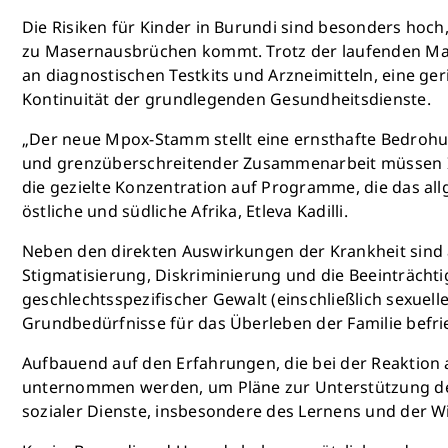
Die Risiken für Kinder in Burundi sind besonders hoc
zu Masernausbrüchen kommt. Trotz der laufenden Maß
an diagnostischen Testkits und Arzneimitteln, eine ge
Kontinuität der grundlegenden Gesundheitsdienste.
„Der neue Mpox-Stamm stellt eine ernsthafte Bedroh
und grenzüberschreitender Zusammenarbeit müssen Inv
die gezielte Konzentration auf Programme, die das al
östliche und südliche Afrika, Etleva Kadilli.
Neben den direkten Auswirkungen der Krankheit sind
Stigmatisierung, Diskriminierung und die Beeinträcht
geschlechtsspezifischer Gewalt (einschließlich sexue
Grundbedürfnisse für das Überleben der Familie befrie
Aufbauend auf den Erfahrungen, die bei der Reaktio
unternommen werden, um Pläne zur Unterstützung der
sozialer Dienste, insbesondere des Lernens und der W