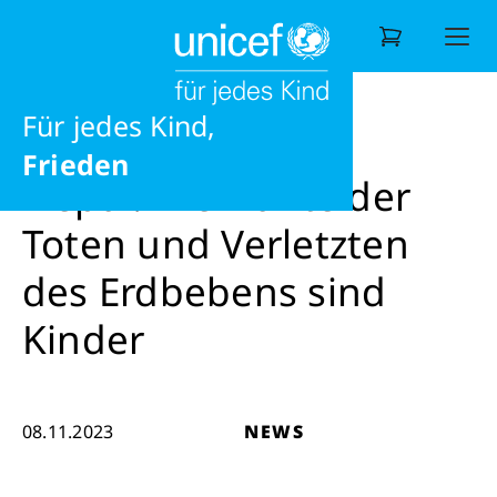
Ernährung
Liebe
News
News
Nepal: Die Hälfte der Toten und Verlet
Ausbildung
Für jedes Kind,
Wonach suchen Sie?
Frieden
Nepal: Die Hälfte der
Toten und Verletzten
des Erdbebens sind
Kinder
08.11.2023
NEWS