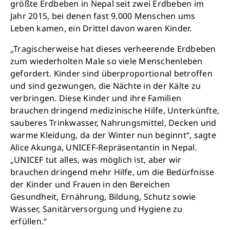
größte Erdbeben in Nepal seit zwei Erdbeben im
Jahr 2015, bei denen fast 9.000 Menschen ums
Leben kamen, ein Drittel davon waren Kinder.
„Tragischerweise hat dieses verheerende Erdbeben
zum wiederholten Male so viele Menschenleben
gefordert. Kinder sind überproportional betroffen
und sind gezwungen, die Nächte in der Kälte zu
verbringen. Diese Kinder und ihre Familien
brauchen dringend medizinische Hilfe, Unterkünfte,
sauberes Trinkwasser, Nahrungsmittel, Decken und
Retten Sie noch heute Leben
warme Kleidung, da der Winter nun beginnt“, sagte
Alice Akunga, UNICEF-Repräsentantin in Nepal.
„UNICEF tut alles, was möglich ist, aber wir
Schon 50 Cent am Tag können Großes
brauchen dringend mehr Hilfe, um die Bedürfnisse
bewirken: z.B. monatlich 25.000 Liter
der Kinder und Frauen in den Bereichen
sauberes Trinkwasser zur Verfügung stellen.
Gesundheit, Ernährung, Bildung, Schutz sowie
Sauberes Trinkwasser bedeutet: weniger
Wasser, Sanitärversorgung und Hygiene zu
Krankheit, mehr Kindheit, bessere Zukunft.
erfüllen.“