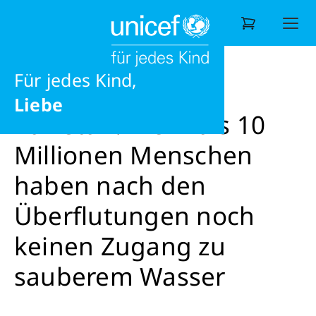
jedes Recht
Ausbildung
News
News
Pakistan: Mehr als 10 Millionen Mens
Möglichkeiten
Für jedes Kind,
Wonach suchen Sie?
Liebe
Pakistan: Mehr als 10
Millionen Menschen
haben nach den
Überflutungen noch
keinen Zugang zu
sauberem Wasser