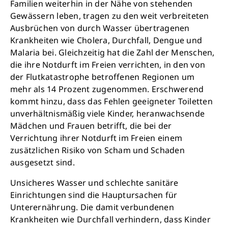
Familien weiterhin in der Nähe von stehenden
Gewässern leben, tragen zu den weit verbreiteten
Ausbrüchen von durch Wasser übertragenen
Krankheiten wie Cholera, Durchfall, Dengue und
Malaria bei. Gleichzeitig hat die Zahl der Menschen,
die ihre Notdurft im Freien verrichten, in den von
der Flutkatastrophe betroffenen Regionen um
mehr als 14 Prozent zugenommen. Erschwerend
kommt hinzu, dass das Fehlen geeigneter Toiletten
unverhältnismäßig viele Kinder, heranwachsende
Mädchen und Frauen betrifft, die bei der
Verrichtung ihrer Notdurft im Freien einem
zusätzlichen Risiko von Scham und Schaden
Retten Sie noch heute Leben
ausgesetzt sind.
Unsicheres Wasser und schlechte sanitäre
Schon 50 Cent am Tag können Großes
Einrichtungen sind die Hauptursachen für
bewirken: z.B. monatlich 25.000 Liter
Unterernährung. Die damit verbundenen
sauberes Trinkwasser zur Verfügung stellen.
Krankheiten wie Durchfall verhindern, dass Kinder
Sauberes Trinkwasser bedeutet: weniger