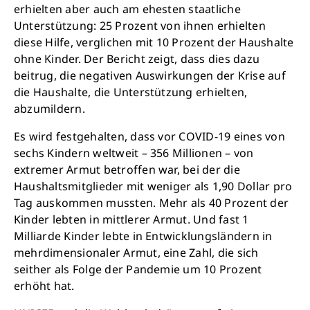
erhielten aber auch am ehesten staatliche
Unterstützung: 25 Prozent von ihnen erhielten
diese Hilfe, verglichen mit 10 Prozent der Haushalte
ohne Kinder. Der Bericht zeigt, dass dies dazu
beitrug, die negativen Auswirkungen der Krise auf
die Haushalte, die Unterstützung erhielten,
abzumildern.
Retten Sie noch heute Leben
Es wird festgehalten, dass vor COVID-19 eines von
sechs Kindern weltweit – 356 Millionen – von
Schon 50 Cent am Tag können Großes
extremer Armut betroffen war, bei der die
bewirken: z.B. monatlich 25.000 Liter
Haushaltsmitglieder mit weniger als 1,90 Dollar pro
sauberes Trinkwasser zur Verfügung stellen.
Tag auskommen mussten. Mehr als 40 Prozent der
Sauberes Trinkwasser bedeutet: weniger
Kinder lebten in mittlerer Armut. Und fast 1
Krankheit, mehr Kindheit, bessere Zukunft.
Milliarde Kinder lebte in Entwicklungsländern in
mehrdimensionaler Armut, eine Zahl, die sich
seither als Folge der Pandemie um 10 Prozent
Jetzt Leben retten
erhöht hat.