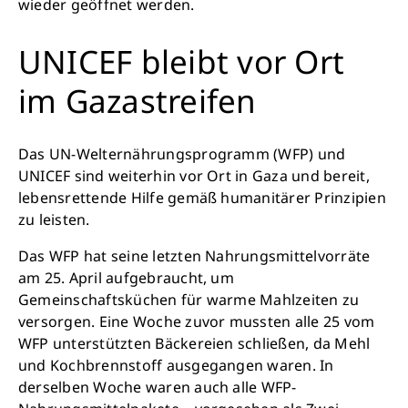
wieder geöffnet werden.
UNICEF bleibt vor Ort
Retten Sie noch heute Leben
im Gazastreifen
Schon 50 Cent am Tag können Großes
bewirken: z.B. monatlich 25.000 Liter
Das UN-Welternährungsprogramm (WFP) und
sauberes Trinkwasser zur Verfügung stellen.
UNICEF sind weiterhin vor Ort in Gaza und bereit,
Sauberes Trinkwasser bedeutet: weniger
lebensrettende Hilfe gemäß humanitärer Prinzipien
Krankheit, mehr Kindheit, bessere Zukunft.
zu leisten.
Das WFP hat seine letzten Nahrungsmittelvorräte
Jetzt Leben retten
am 25. April aufgebraucht, um
Gemeinschaftsküchen für warme Mahlzeiten zu
versorgen. Eine Woche zuvor mussten alle 25 vom
WFP unterstützten Bäckereien schließen, da Mehl
und Kochbrennstoff ausgegangen waren. In
derselben Woche waren auch alle WFP-