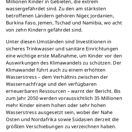
Millionen Kinder in Gebieten, die extrem
wassergefährdet sind. Zu den am stärksten
betroffenen Ländern gehören Niger, Jordanien,
Burkina Faso, Jemen, Tschad und Namibia, wo acht
von zehn Kindern gefährdet sind.
Unter diesen Umständen sind Investitionen in
sicheres Trinkwasser und sanitäre Einrichtungen
Retten Sie noch heute Leben
eine wichtige erste Maßnahme, um Kinder vor den
Auswirkungen des Klimawandels zu schützen. Der
Klimawandel führt auch zu einem erhöhten
Schon 50 Cent am Tag können Großes
Wasserstress – dem Verhältnis zwischen der
bewirken: z.B. monatlich 25.000 Liter
Wassernachfrage und den verfügbaren
sauberes Trinkwasser zur Verfügung stellen.
erneuerbaren Ressourcen – warnt der Bericht. Bis
Sauberes Trinkwasser bedeutet: weniger
zum Jahr 2050 werden voraussichtlich 35 Millionen
Krankheit, mehr Kindheit, bessere Zukunft.
mehr Kinder einem hohen oder sehr hohen
Wasserstress ausgesetzt sein, wobei der Nahe
Osten und Nordafrika sowie Südasien derzeit die
Jetzt Leben retten
größten Verschiebungen zu verzeichnen haben.