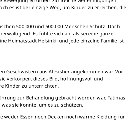
jede Bewegung erfordert zahlreiche Genehmigungen
och heute Leben
och es ist der einzige Weg, um Kinder zu erreichen, die
zwischen 500.000 und 600.000 Menschen Schutz. Doch
önnen Großes bewirken: z.B.
erwältigend. Es fühlte sich an, als sei eine ganze
r sauberes Trinkwasser zur
ne Heimatstadt Helsinki, und jede einzelne Familie ist
ng stellen.
edeutet: weniger Krankheit,
, bessere Zukunft.
hren Geschwistern aus Al Fasher angekommen war. Vor
en retten
sie verkörpert dieses Bild, hoffnungsvoll und
re Kinder zu unterrichten.
nährung zur Behandlung gebracht worden war. Fatimas
, was sie konnte, um es zu schützen.
s sie weder Essen noch Decken noch warme Kleidung für