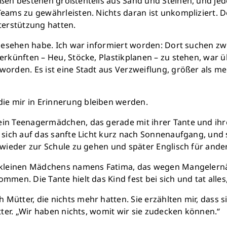
traßen bestehen größtenteils aus Sand und Steinen, und 
Retten Sie n
eams zu gewährleisten. Nichts daran ist unkompliziert. D
erstützung hatten.
la gesehen habe. Ich war informiert worden: Dort suchen 
Schon 50 Cent am Tag k
erkünften – Heu, Stöcke, Plastikplanen – zu stehen, war üb
monatlich 25.000 Lite
orden. Es ist eine Stadt aus Verzweiflung, größer als mei
Verfügu
Sauberes Trinkwasser b
mehr Kindheit
ie mir in Erinnerung bleiben werden.
 ein Teenagermädchen, das gerade mit ihrer Tante und i
Jetzt Leb
 sich auf das sanfte Licht kurz nach Sonnenaufgang, und 
 wieder zur Schule zu gehen und später Englisch für ande
nes kleinen Mädchens namens Fatima, das wegen Mangeler
mmen. Die Tante hielt das Kind fest bei sich und tat alles
 Mütter, die nichts mehr hatten. Sie erzählten mir, das
utter. „Wir haben nichts, womit wir sie zudecken können.“