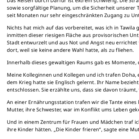
Das Reisen durch Darfur ist extrem schwierig. Die S
sowie sorgfältige Planung, um die Sicherheit unserer T
seit Monaten nur sehr eingeschränkten Zugang zu Unt
Nichts hat mich auf das vorbereitet, was ich in Tawi
inmitten dieser riesigen Fläche aus provisorischen Unt
Stadt entwurzelt und aus Not und Angst neu errichtet w
dort, weil sie keine andere Wahl hatte, als zu fliehen.
Innerhalb dieses gewaltigen Raums gab es Momente, d
Meine Kolleginnen und Kollegen und ich trafen Doha,
dem Krieg hatte sie Englisch gelernt. Ihr Name bezieht
entschlossen. Sie erzählte uns, dass sie davon träumt,
An einer Ernährungsstation trafen wir die Tante ei
Mutter, ihre Schwester, war im Konflikt ums Leben geko
Und in einem Zentrum für Frauen und Mädchen traf ich
ihre Kinder hätten. „Die Kinder frieren“, sagte eine M