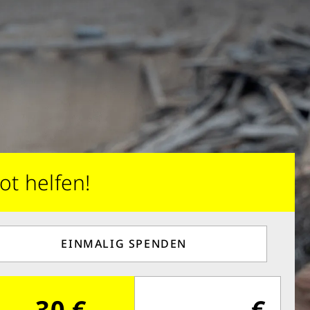
ot helfen!
EINMALIG SPENDEN
30 €
€