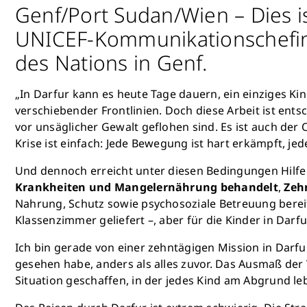
Genf/Port Sudan/Wien – Dies 
UNICEF-Kommunikationschefin 
des Nations in Genf.
„In Darfur kann es heute Tage dauern, ein einziges Ki
verschiebender Frontlinien. Doch diese Arbeit ist en
vor unsäglicher Gewalt geflohen sind. Es ist auch der 
Krise ist einfach: Jede Bewegung ist hart erkämpft, jede
Und dennoch erreicht unter diesen Bedingungen Hilf
Krankheiten und Mangelernährung behandelt
,
Zeh
Nahrung, Schutz sowie psychosoziale Betreuung bereitge
Klassenzimmer geliefert –, aber für die Kinder in Dar
Ich bin gerade von einer zehntägigen Mission in Darfu
gesehen habe, anders als alles zuvor. Das Ausmaß de
Situation geschaffen, in der jedes Kind am Abgrund leb