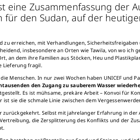
ist eine Zusammenfassung der A
für den Sudan, auf der heutigen
nd zu erreichen, mit Verhandlungen, Sicherheitsfreigaben
tscheidend, insbesondere an Orten wie Tawila, von wo ich
Ort, an dem ihre Familien aus Stöcken, Heu und Plastikpla
 Lieferung fragil.
e die Menschen. In nur zwei Wochen haben UNICEF und P
ntausenden den Zugang zu sauberem Wasser wiederher
stellt. Es ist mühsame, prekäre Arbeit – Konvoi für Konvo
fur ist sie die schmale Linie zwischen dem Vergessenwer
r zurückgekehrt. Selbst mit jahrelanger Erfahrung in der
r Vertreibung, die Zersplitterung des Konflikts und der
t.