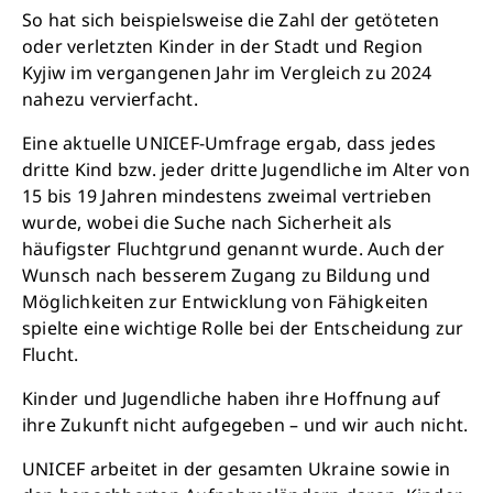
So hat sich beispielsweise die Zahl der getöteten
oder verletzten Kinder in der Stadt und Region
Kyjiw im vergangenen Jahr im Vergleich zu 2024
nahezu vervierfacht.
Eine aktuelle UNICEF-Umfrage ergab, dass jedes
dritte Kind bzw. jeder dritte Jugendliche im Alter von
15 bis 19 Jahren mindestens zweimal vertrieben
Retten Sie noch heute Leben
wurde, wobei die Suche nach Sicherheit als
häufigster Fluchtgrund genannt wurde. Auch der
Wunsch nach besserem Zugang zu Bildung und
Schon 50 Cent am Tag können Großes
Möglichkeiten zur Entwicklung von Fähigkeiten
bewirken: z.B. monatlich 25.000 Liter
spielte eine wichtige Rolle bei der Entscheidung zur
sauberes Trinkwasser zur Verfügung stellen.
Flucht.
Sauberes Trinkwasser bedeutet: weniger
Krankheit, mehr Kindheit, bessere Zukunft.
Kinder und Jugendliche haben ihre Hoffnung auf
ihre Zukunft nicht aufgegeben – und wir auch nicht.
Jetzt Leben retten
UNICEF arbeitet in der gesamten Ukraine sowie in