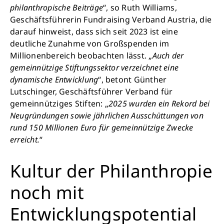
philanthropische Beiträge
“, so Ruth Williams,
Geschäftsführerin Fundraising Verband Austria, die
darauf hinweist, dass sich seit 2023 ist eine
deutliche Zunahme von Großspenden im
Millionenbereich beobachten lässt. „
Auch der
gemeinnützige Stiftungssektor verzeichnet eine
dynamische Entwicklung
“, betont Günther
Retten Sie noch heute Leben
Lutschinger, Geschäftsführer Verband für
gemeinnütziges Stiften: „
2025 wurden ein Rekord bei
Schon 50 Cent am Tag können Großes
Neugründungen sowie jährlichen Ausschüttungen von
bewirken: z.B. monatlich 25.000 Liter
rund 150 Millionen Euro für gemeinnützige Zwecke
sauberes Trinkwasser zur Verfügung stellen.
erreicht.
“
Sauberes Trinkwasser bedeutet: weniger
Krankheit, mehr Kindheit, bessere Zukunft.
Kultur der Philanthropie
noch mit
Jetzt Leben retten
Entwicklungspotential