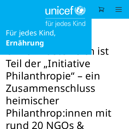
eine gesunde Zukunft
Liebe
News
News
UNICEF Österreich ist Teil der „Initi
jedes Recht
Für jedes Kind,
Wonach suchen Sie?
Ernährung
UNICEF Österreich ist
Teil der „Initiative
Philanthropie“ – ein
Zusammenschluss
heimischer
Philanthrop:innen mit
rund 20 NGOs &