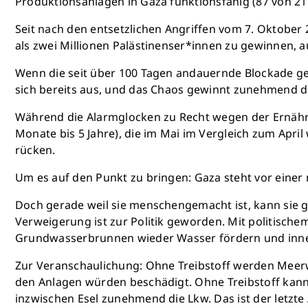
Produktionsanlagen in Gaza funktionsfähig (87 von 217
Seit nach den entsetzlichen Angriffen vom 7. Oktober
als zwei Millionen Palästinenser*innen zu gewinnen, a
Wenn die seit über 100 Tagen andauernde Blockade geg
sich bereits aus, und das Chaos gewinnt zunehmend 
Während die Alarmglocken zu Recht wegen der Ernährun
Monate bis 5 Jahre), die im Mai im Vergleich zum Ap
rücken.
Um es auf den Punkt zu bringen: Gaza steht vor ein
Doch gerade weil sie menschengemacht ist, kann sie ges
Verweigerung ist zur Politik geworden. Mit politisch
Grundwasserbrunnen wieder Wasser fördern und innerha
Zur Veranschaulichung: Ohne Treibstoff werden Meerw
den Anlagen würden beschädigt. Ohne Treibstoff kann 
inzwischen Esel zunehmend die Lkw. Das ist der letzte 