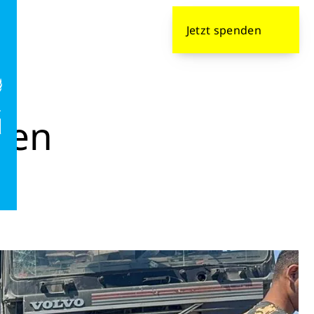
formieren
Jetzt
spenden
ken