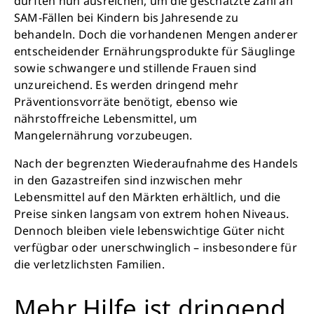
dürften nun ausreichen, um die geschätzte Zahl an
SAM-Fällen bei Kindern bis Jahresende zu
behandeln. Doch die vorhandenen Mengen anderer
Schließen
entscheidender Ernährungsprodukte für Säuglinge
sowie schwangere und stillende Frauen sind
unzureichend. Es werden dringend mehr
Präventionsvorräte benötigt, ebenso wie
nährstoffreiche Lebensmittel, um
Mangelernährung vorzubeugen.
Nach der begrenzten Wiederaufnahme des Handels
in den Gazastreifen sind inzwischen mehr
Lebensmittel auf den Märkten erhältlich, und die
Preise sinken langsam von extrem hohen Niveaus.
Dennoch bleiben viele lebenswichtige Güter nicht
verfügbar oder unerschwinglich – insbesondere für
die verletzlichsten Familien.
Retten Sie noch heute Leben
Mehr Hilfe ist dringend
Schon 50 Cent am Tag können Großes