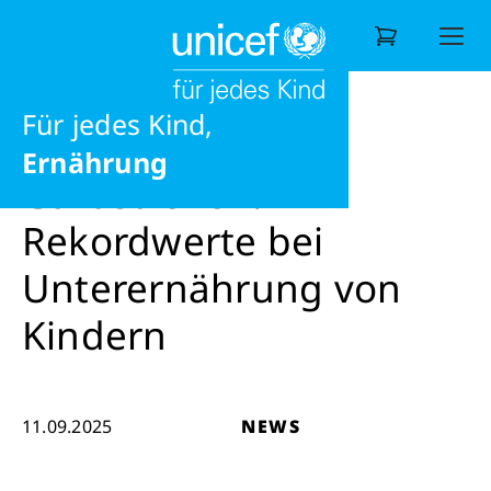
eine gesunde Zukunft
Möglichkeiten
News
News
Gazastreifen: Rekordwerte bei Untere
Frieden
Für jedes Kind,
Wonach suchen Sie?
Ernährung
Gazastreifen:
Rekordwerte bei
Unterernährung von
Kindern
11.09.2025
NEWS