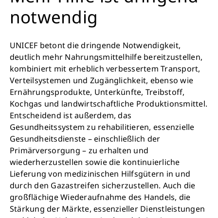
bewirken: z.B. monatlich 25.000 Liter
notwendig
sauberes Trinkwasser zur Verfügung stellen.
Sauberes Trinkwasser bedeutet: weniger
Krankheit, mehr Kindheit, bessere Zukunft.
UNICEF betont die dringende Notwendigkeit,
deutlich mehr Nahrungsmittelhilfe bereitzustellen,
kombiniert mit erheblich verbessertem Transport,
Jetzt Leben retten
Verteilsystemen und Zugänglichkeit, ebenso wie
Ernährungsprodukte, Unterkünfte, Treibstoff,
Kochgas und landwirtschaftliche Produktionsmittel.
Entscheidend ist außerdem, das
Gesundheitssystem zu rehabilitieren, essenzielle
Gesundheitsdienste – einschließlich der
Primärversorgung – zu erhalten und
wiederherzustellen sowie die kontinuierliche
Lieferung von medizinischen Hilfsgütern in und
durch den Gazastreifen sicherzustellen. Auch die
großflächige Wiederaufnahme des Handels, die
Stärkung der Märkte, essenzieller Dienstleistungen