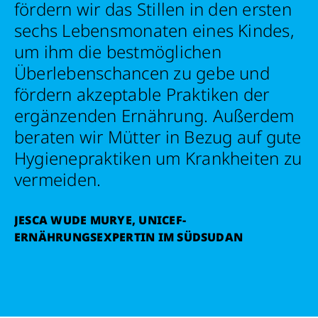
fördern wir das Stillen in den ersten
sechs Lebensmonaten eines Kindes,
Schon 50 Cent am Tag können Großes
um ihm die bestmöglichen
bewirken: z.B. monatlich 25.000 Liter
sauberes Trinkwasser zur Verfügung stellen.
Überlebenschancen zu gebe und
Sauberes Trinkwasser bedeutet: weniger
fördern akzeptable Praktiken der
Krankheit, mehr Kindheit, bessere Zukunft.
ergänzenden Ernährung. Außerdem
beraten wir Mütter in Bezug auf gute
Jetzt Leben retten
Hygienepraktiken um Krankheiten zu
vermeiden.
JESCA WUDE MURYE, UNICEF-
ERNÄHRUNGSEXPERTIN IM SÜDSUDAN