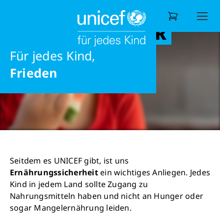
GESUNDE
Möglichkeiten
ERNÄHRUNG FÜR
Ausbildung
Informieren
Ziele & Aufgaben
Ernährung
JEDES KIND
Liebe
Für jedes Kind,
Wonach suchen Sie?
Frieden
Seitdem es UNICEF gibt, ist uns
Ernährungssicherheit
ein wichtiges Anliegen. Jedes
Kind in jedem Land sollte Zugang zu
Nahrungsmitteln haben und nicht an Hunger oder
sogar Mangelernährung leiden.