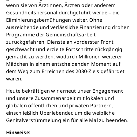
wenn sie von Ärztinnen, Ärzten oder anderem
Gesundheitspersonal durchgeführt werde – die
Eliminierungsbemühungen weiter. Ohne
ausreichende und verlässliche Finanzierung drohen
Programme der Gemeinschaftsarbeit
Retten Sie noch heute Leben
zurückgefahren, Dienste an vorderster Front
geschwächt und erzielte Fortschritte rückgängig
gemacht zu werden, wodurch Millionen weiterer
Schon 50 Cent am Tag können Großes
Mädchen in einem entscheidenden Moment auf
bewirken: z.B. monatlich 25.000 Liter
dem Weg zum Erreichen des 2030-Ziels gefährdet
sauberes Trinkwasser zur Verfügung stellen.
wären.
Sauberes Trinkwasser bedeutet: weniger
Krankheit, mehr Kindheit, bessere Zukunft.
Heute bekräftigen wir erneut unser Engagement
und unsere Zusammenarbeit mit lokalen und
globalen öffentlichen und privaten Partnern,
Jetzt Leben retten
einschließlich Überlebender, um die weibliche
Genitalverstümmelung ein für alle Mal zu beenden.
Hinweise: